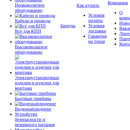
Компания
Низковольтное
Как купить
оборудование
О
Условия
комп
оплаты
Кабели и провода
Ново
Бренды
Условия
Вака
доставки
Всё для КПП
Лице
Гарантия
Парт
на товар
Конт
Высоковольтное
оборудование
Электроустановочные
изделия и изделия для
монтажа
Бытовые приборы
Видеонаблюдение
Устройства
безопасности и
резервного питания
Маркетплейсы