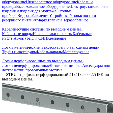
оборудование
Низковольтное оборудование
Кабели и
провода
Высоковольтное оборудование
Электроустановочные
изделия и изделия для монтажа
Бытовые
приборы
Видеонаблюдение
Устройства безопасности и
резервного питания
Маркетплейсы
Неразобранное
—
Кабеленесущие системы по выгодным ценам.
Кабельные вводы
Наконечники и гильзы
Кабельные
муфты
Арматура для СИП
Крепление
—
Лотки металлические и аксессуары по выгодным ценам.
Трубы и аксессуары
Кабель-каналы
Металлорукава
—
Лотки перфорированные по выгодным ценам.
Лотки неперфорированные
Лотки лестничные
Аксессуары для
лотков
Лотки проволочные
Метизы
—
STRUT-профиль перфорированный 41x41х2600-2,5 IEK по
выгодным ценам.