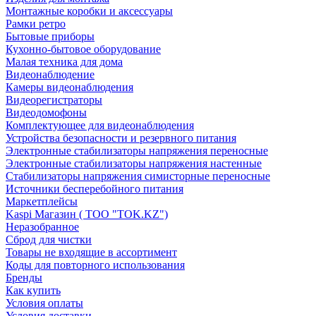
Монтажные коробки и аксессуары
Рамки ретро
Бытовые приборы
Кухонно-бытовое оборудование
Малая техника для дома
Видеонаблюдение
Камеры видеонаблюдения
Видеорегистраторы
Видеодомофоны
Комплектующее для видеонаблюдения
Устройства безопасности и резервного питания
Электронные стабилизаторы напряжения переносные
Электронные стабилизаторы напряжения настенные
Стабилизаторы напряжения симисторные переносные
Источники бесперебойного питания
Маркетплейсы
Kaspi Магазин ( ТОО "TOK.KZ")
Неразобранное
Сброд для чистки
Товары не входящие в ассортимент
Коды для повторного использования
Бренды
Как купить
Условия оплаты
Условия доставки