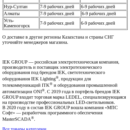
Нур-Султан
7-9 рабочих дней
6-9 рабочих дней
Алматы
7-9 рабочих дней
6-9 рабочих дней
Усть-
7-9 рабочих дней
6-9 рабочих дней
Каменогорск
О доставке в другие регионы Казахстана и страны СНГ
уточняйте менеджеров магазина.
IEK GROUP — российская электротехническая компания,
производитель и поставщик электротехнического
оборудования под брендом IEK, светотехнического
®
оборудования IEK Lighting
, продукции для
®
телекоммуникаций ITK
и оборудования промышленной
®
автоматизации ONI
. С 2019 года в портфель брендов IEK
GROUP входит торговая марка LEDEL, специализирующаяся
на производстве профессиональных LED-светильников.
В 2020 году в состав IEK GROUP вошла компания «МПС
Софт» — разработчик программного обеспечения
®
MasterSCADA
.
Все товары категории