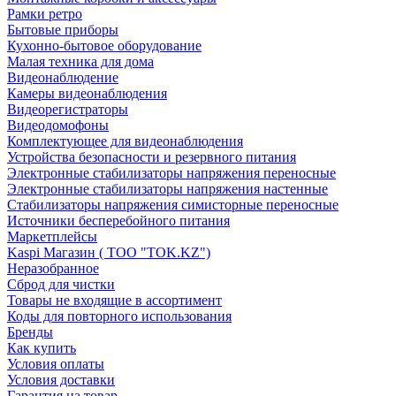
Рамки ретро
Бытовые приборы
Кухонно-бытовое оборудование
Малая техника для дома
Видеонаблюдение
Камеры видеонаблюдения
Видеорегистраторы
Видеодомофоны
Комплектующее для видеонаблюдения
Устройства безопасности и резервного питания
Электронные стабилизаторы напряжения переносные
Электронные стабилизаторы напряжения настенные
Стабилизаторы напряжения симисторные переносные
Источники бесперебойного питания
Маркетплейсы
Kaspi Магазин ( ТОО "TOK.KZ")
Неразобранное
Сброд для чистки
Товары не входящие в ассортимент
Коды для повторного использования
Бренды
Как купить
Условия оплаты
Условия доставки
Гарантия на товар