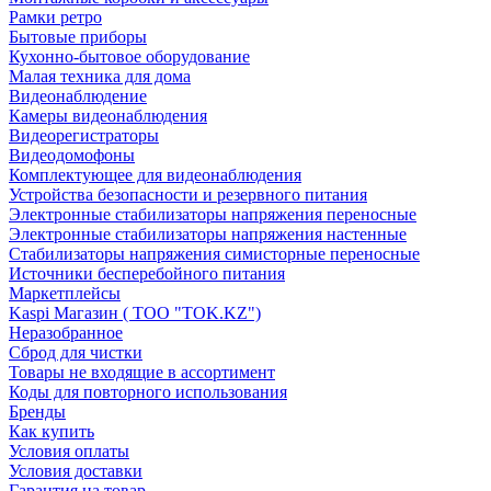
Рамки ретро
Бытовые приборы
Кухонно-бытовое оборудование
Малая техника для дома
Видеонаблюдение
Камеры видеонаблюдения
Видеорегистраторы
Видеодомофоны
Комплектующее для видеонаблюдения
Устройства безопасности и резервного питания
Электронные стабилизаторы напряжения переносные
Электронные стабилизаторы напряжения настенные
Стабилизаторы напряжения симисторные переносные
Источники бесперебойного питания
Маркетплейсы
Kaspi Магазин ( ТОО "TOK.KZ")
Неразобранное
Сброд для чистки
Товары не входящие в ассортимент
Коды для повторного использования
Бренды
Как купить
Условия оплаты
Условия доставки
Гарантия на товар