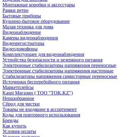
Монтажные коробки и аксессуары
Рамки ретро
Бытовые приборы
Кухонно-бытовое оборудование
Малая техника для дома
Видеонаблюдение
Камеры видеонаблюдения
Видеорегистраторы
Видеодомофоны
Комплектующее для видеонаблюдения
Устройства безопасности и резервного питания
Электронные стабилизаторы напряжения переносные
Электронные стабилизаторы напряжения настенные
Стабилизаторы напряжения симисторные переносные
Источники бесперебойного питания
Маркетплейсы
Kaspi Магазин ( ТОО "TOK.KZ")
Неразобранное
Сброд для чистки
Товары не входящие в ассортимент
Коды для повторного использования
Бренды
Как купить
Условия оплаты
Условия доставки