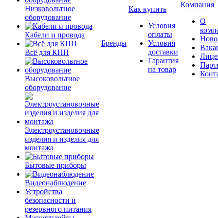
Компания
Низковольтное
Как купить
оборудование
О
Условия
комп
оплаты
Кабели и провода
Ново
Бренды
Условия
Вака
доставки
Всё для КПП
Лице
Гарантия
Парт
на товар
Конт
Высоковольтное
оборудование
Электроустановочные
изделия и изделия для
монтажа
Бытовые приборы
Видеонаблюдение
Устройства
безопасности и
резервного питания
Маркетплейсы