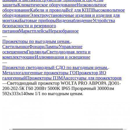
защиты
Климатическое оборудование
Низковольтное
оборудование
Кабели и провода
Всё для КПП
Высоковольтное
оборудование
Электроустановочные изделия и изделия для
монтажа
Бытовые приборы
Видеонаблюдение
Устройства
безопасности и резервного
питания
Маркетплейсы
Неразобранное
—
Прожекторы по выгодным ценам.
Светильники
Фонари
Лампы
Управление
освещением
Гирлянды
Светодиодная лента и
комплектующие
Иллюминация и освещение
—
Прожектор светодиодный СДО по выгодным ценам.
Металлогалогенные прожекторы ГО
Прожектор ИО
галогенный
Прожекторы ПЗМ
Аксессуары для прожекторов
—
Светодиодный прожектор WOLTA PRO АВРОРА ДО01-
200-202-5К Г60 200Вт 5000K IP65 Прозрачный 30000лм
592х333х140мм 1/1 по выгодным ценам.