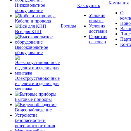
Компания
Низковольтное
Как купить
оборудование
О
Условия
комп
оплаты
Кабели и провода
Ново
Бренды
Условия
Вака
доставки
Всё для КПП
Лице
Гарантия
Парт
на товар
Конт
Высоковольтное
оборудование
Электроустановочные
изделия и изделия для
монтажа
Бытовые приборы
Видеонаблюдение
Устройства
безопасности и
резервного питания
Маркетплейсы