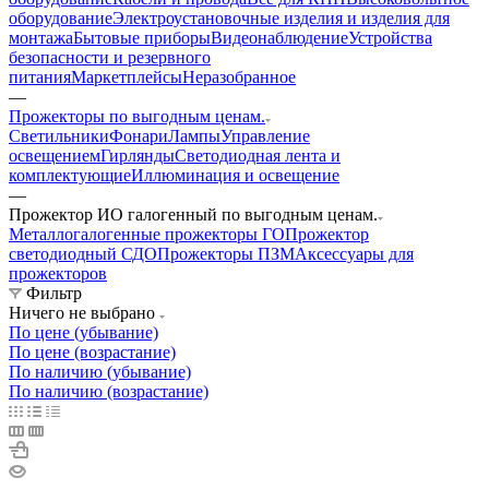
оборудование
Электроустановочные изделия и изделия для
монтажа
Бытовые приборы
Видеонаблюдение
Устройства
безопасности и резервного
питания
Маркетплейсы
Неразобранное
—
Прожекторы по выгодным ценам.
Светильники
Фонари
Лампы
Управление
освещением
Гирлянды
Светодиодная лента и
комплектующие
Иллюминация и освещение
—
Прожектор ИО галогенный по выгодным ценам.
Металлогалогенные прожекторы ГО
Прожектор
светодиодный СДО
Прожекторы ПЗМ
Аксессуары для
прожекторов
Фильтр
Ничего не выбрано
По цене (убывание)
По цене (возрастание)
По наличию (убывание)
По наличию (возрастание)