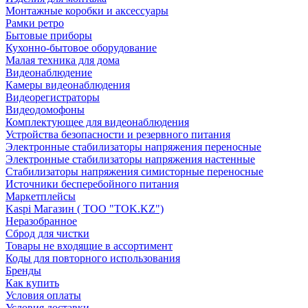
Монтажные коробки и аксессуары
Рамки ретро
Бытовые приборы
Кухонно-бытовое оборудование
Малая техника для дома
Видеонаблюдение
Камеры видеонаблюдения
Видеорегистраторы
Видеодомофоны
Комплектующее для видеонаблюдения
Устройства безопасности и резервного питания
Электронные стабилизаторы напряжения переносные
Электронные стабилизаторы напряжения настенные
Стабилизаторы напряжения симисторные переносные
Источники бесперебойного питания
Маркетплейсы
Kaspi Магазин ( ТОО "TOK.KZ")
Неразобранное
Сброд для чистки
Товары не входящие в ассортимент
Коды для повторного использования
Бренды
Как купить
Условия оплаты
Условия доставки