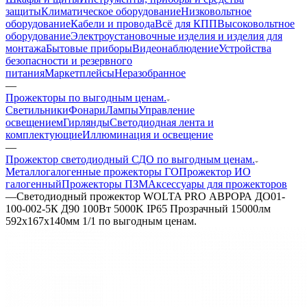
защиты
Климатическое оборудование
Низковольтное
оборудование
Кабели и провода
Всё для КПП
Высоковольтное
оборудование
Электроустановочные изделия и изделия для
монтажа
Бытовые приборы
Видеонаблюдение
Устройства
безопасности и резервного
питания
Маркетплейсы
Неразобранное
—
Прожекторы по выгодным ценам.
Светильники
Фонари
Лампы
Управление
освещением
Гирлянды
Светодиодная лента и
комплектующие
Иллюминация и освещение
—
Прожектор светодиодный СДО по выгодным ценам.
Металлогалогенные прожекторы ГО
Прожектор ИО
галогенный
Прожекторы ПЗМ
Аксессуары для прожекторов
—
Светодиодный прожектор WOLTA PRO АВРОРА ДО01-
100-002-5К Д90 100Вт 5000K IP65 Прозрачный 15000лм
592х167х140мм 1/1 по выгодным ценам.