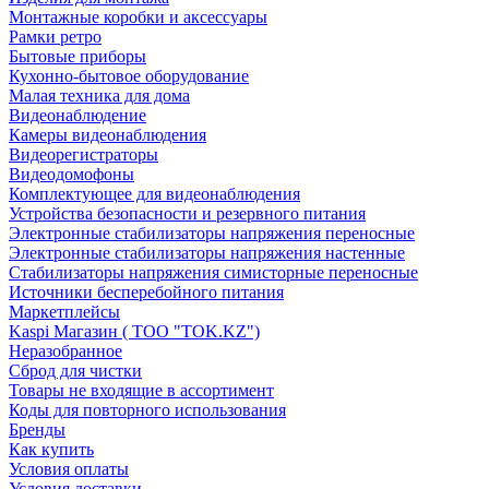
Монтажные коробки и аксессуары
Рамки ретро
Бытовые приборы
Кухонно-бытовое оборудование
Малая техника для дома
Видеонаблюдение
Камеры видеонаблюдения
Видеорегистраторы
Видеодомофоны
Комплектующее для видеонаблюдения
Устройства безопасности и резервного питания
Электронные стабилизаторы напряжения переносные
Электронные стабилизаторы напряжения настенные
Стабилизаторы напряжения симисторные переносные
Источники бесперебойного питания
Маркетплейсы
Kaspi Магазин ( ТОО "TOK.KZ")
Неразобранное
Сброд для чистки
Товары не входящие в ассортимент
Коды для повторного использования
Бренды
Как купить
Условия оплаты
Условия доставки