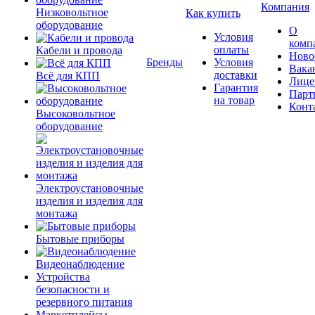
Компания
Низковольтное
Как купить
оборудование
О
Условия
комп
оплаты
Кабели и провода
Ново
Бренды
Условия
Вака
доставки
Всё для КПП
Лице
Гарантия
Парт
на товар
Конт
Высоковольтное
оборудование
Электроустановочные
изделия и изделия для
монтажа
Бытовые приборы
Видеонаблюдение
Устройства
безопасности и
резервного питания
Маркетплейсы