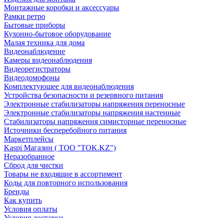
Монтажные коробки и аксессуары
Рамки ретро
Бытовые приборы
Кухонно-бытовое оборудование
Малая техника для дома
Видеонаблюдение
Камеры видеонаблюдения
Видеорегистраторы
Видеодомофоны
Комплектующее для видеонаблюдения
Устройства безопасности и резервного питания
Электронные стабилизаторы напряжения переносные
Электронные стабилизаторы напряжения настенные
Стабилизаторы напряжения симисторные переносные
Источники бесперебойного питания
Маркетплейсы
Kaspi Магазин ( ТОО "TOK.KZ")
Неразобранное
Сброд для чистки
Товары не входящие в ассортимент
Коды для повторного использования
Бренды
Как купить
Условия оплаты
Условия доставки