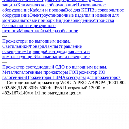
защиты
Климатическое оборудование
Низковольтное
оборудование
Кабели и провода
Всё для КПП
Высоковольтное
оборудование
Электроустановочные изделия и изделия для
монтажа
Бытовые приборы
Видеонаблюдение
Устройства
безопасности и резервного
питания
Маркетплейсы
Неразобранное
—
Прожекторы по выгодным ценам.
Светильники
Фонари
Лампы
Управление
освещением
Гирлянды
Светодиодная лента и
комплектующие
Иллюминация и освещение
—
Прожектор светодиодный СДО по выгодным ценам.
Металлогалогенные прожекторы ГО
Прожектор ИО
галогенный
Прожекторы ПЗМ
Аксессуары для прожекторов
—
Светодиодный прожектор WOLTA PRO АВРОРА ДО01-80-
002-5К Д120 80Вт 5000K IP65 Прозрачный 12000лм
482х167х140мм 1/1 по выгодным ценам.