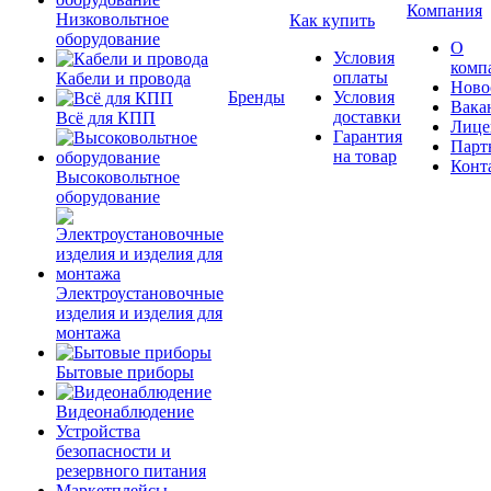
Компания
Низковольтное
Как купить
оборудование
О
Условия
комп
оплаты
Кабели и провода
Ново
Бренды
Условия
Вака
доставки
Всё для КПП
Лице
Гарантия
Парт
на товар
Конт
Высоковольтное
оборудование
Электроустановочные
изделия и изделия для
монтажа
Бытовые приборы
Видеонаблюдение
Устройства
безопасности и
резервного питания
Маркетплейсы