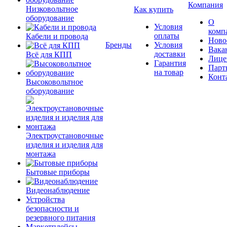
Компания
Низковольтное
Как купить
оборудование
О
Условия
комп
оплаты
Кабели и провода
Ново
Бренды
Условия
Вака
доставки
Всё для КПП
Лице
Гарантия
Парт
на товар
Конт
Высоковольтное
оборудование
Электроустановочные
изделия и изделия для
монтажа
Бытовые приборы
Видеонаблюдение
Устройства
безопасности и
резервного питания
Маркетплейсы