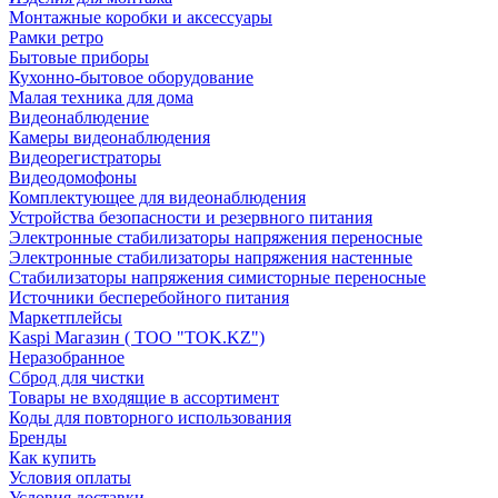
Монтажные коробки и аксессуары
Рамки ретро
Бытовые приборы
Кухонно-бытовое оборудование
Малая техника для дома
Видеонаблюдение
Камеры видеонаблюдения
Видеорегистраторы
Видеодомофоны
Комплектующее для видеонаблюдения
Устройства безопасности и резервного питания
Электронные стабилизаторы напряжения переносные
Электронные стабилизаторы напряжения настенные
Стабилизаторы напряжения симисторные переносные
Источники бесперебойного питания
Маркетплейсы
Kaspi Магазин ( ТОО "TOK.KZ")
Неразобранное
Сброд для чистки
Товары не входящие в ассортимент
Коды для повторного использования
Бренды
Как купить
Условия оплаты
Условия доставки