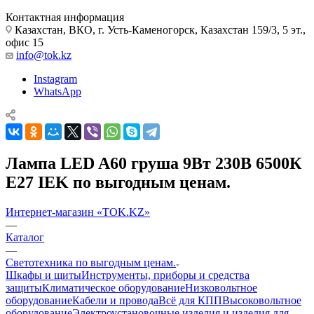
Контактная информация
Казахстан, ВКО, г. Усть-Каменогорск, Казахстан 159/3, 5 эт.,
офис 15
info@tok.kz
Instagram
WhatsApp
Лампа LED A60 груша 9Вт 230В 6500К
E27 IEK по выгодным ценам.
Интернет-магазин «TOK.KZ»
—
Каталог
—
Светотехника по выгодным ценам.
Шкафы и щиты
Инструменты, приборы и средства
защиты
Климатическое оборудование
Низковольтное
оборудование
Кабели и провода
Всё для КПП
Высоковольтное
оборудование
Электроустановочные изделия и изделия для