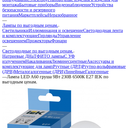
монтажа
Бытовые приборы
Видеонаблюдение
Устройства
безопасности и резервного
питания
Маркетплейсы
Неразобранное
—
Лампы по выгодным ценам.
Светильники
Иллюминация и освещение
Светодиодная лента
и комплектующие
Гирлянды
Управление
освещением
Прожекторы
Фонари
—
Светодиодные по выгодным ценам.
Натриевые ДНаТ
ФИТО лампы
С УФ
излучением
Накаливания
Люминесцентные
Аксессуары и
комплектующие для ламп
Ртутные (ДРЛ)
Ртутно-вольфрамовые
(ДРВ)
Металогалогенные (ДРИ)
Линейные
Галогенные
—
Лампа LED A60 груша 9Вт 230В 6500К E27 IEK по
выгодным ценам.