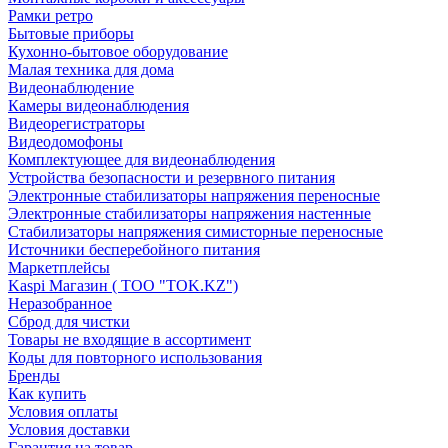
Рамки ретро
Бытовые приборы
Кухонно-бытовое оборудование
Малая техника для дома
Видеонаблюдение
Камеры видеонаблюдения
Видеорегистраторы
Видеодомофоны
Комплектующее для видеонаблюдения
Устройства безопасности и резервного питания
Электронные стабилизаторы напряжения переносные
Электронные стабилизаторы напряжения настенные
Стабилизаторы напряжения симисторные переносные
Источники бесперебойного питания
Маркетплейсы
Kaspi Магазин ( ТОО "TOK.KZ")
Неразобранное
Сброд для чистки
Товары не входящие в ассортимент
Коды для повторного использования
Бренды
Как купить
Условия оплаты
Условия доставки
Гарантия на товар