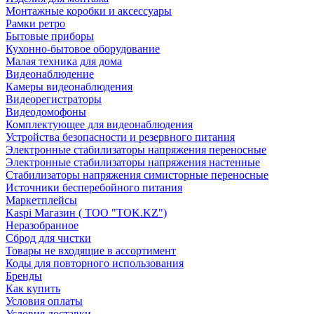
Монтажные коробки и аксессуары
Рамки ретро
Бытовые приборы
Кухонно-бытовое оборудование
Малая техника для дома
Видеонаблюдение
Камеры видеонаблюдения
Видеорегистраторы
Видеодомофоны
Комплектующее для видеонаблюдения
Устройства безопасности и резервного питания
Электронные стабилизаторы напряжения переносные
Электронные стабилизаторы напряжения настенные
Стабилизаторы напряжения симисторные переносные
Источники бесперебойного питания
Маркетплейсы
Kaspi Магазин ( ТОО "TOK.KZ")
Неразобранное
Сброд для чистки
Товары не входящие в ассортимент
Коды для повторного использования
Бренды
Как купить
Условия оплаты
Условия доставки