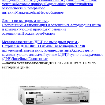
монтажа
Бытовые приборы
Видеонаблюдение
Устройства
безопасности и резервного
питания
Маркетплейсы
Неразобранное
—
Лампы по выгодным ценам.
Светильники
Иллюминация и освещение
Светодиодная лента
и комплектующие
Гирлянды
Управление
освещением
Прожекторы
Фонари
—
Металогалогенные (ДРИ) по выгодным ценам.
Натриевые ДНаТ
ФИТО лампы
Светодиодные
С УФ
излучением
Накаливания
Люминесцентные
Аксессуары и
комплектующие для ламп
Ртутные (ДРЛ)
Ртутно-вольфрамовые
(ДРВ)
Линейные
Галогенные
—
Лампа металлогалогенная ДРИ 70 2700 К Rх7s TDM по
выгодным ценам.