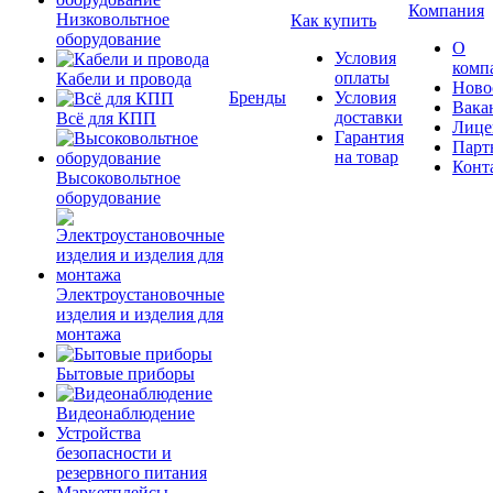
Компания
Низковольтное
Как купить
оборудование
О
Условия
комп
оплаты
Кабели и провода
Ново
Бренды
Условия
Вака
доставки
Всё для КПП
Лице
Гарантия
Парт
на товар
Конт
Высоковольтное
оборудование
Электроустановочные
изделия и изделия для
монтажа
Бытовые приборы
Видеонаблюдение
Устройства
безопасности и
резервного питания
Маркетплейсы