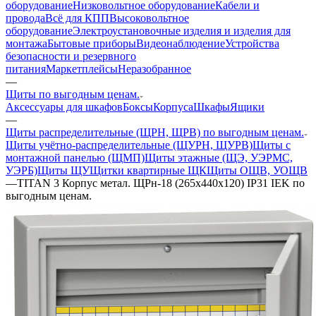
оборудование
Низковольтное оборудование
Кабели и
провода
Всё для КПП
Высоковольтное
оборудование
Электроустановочные изделия и изделия для
монтажа
Бытовые приборы
Видеонаблюдение
Устройства
безопасности и резервного
питания
Маркетплейсы
Неразобранное
—
Щиты по выгодным ценам.
Аксессуары для шкафов
Боксы
Корпуса
Шкафы
Ящики
—
Щиты распределительные (ЩРН, ЩРВ) по выгодным ценам.
Щиты учётно-распределительные (ЩУРН, ЩУРВ)
Щиты с
монтажной панелью (ЩМП)
Щиты этажные (ЩЭ, УЭРМС,
УЭРБ)
Щиты ЩУ
Щитки квартирные ЩК
Щиты ОЩВ, УОЩВ
—
TITAN 3 Корпус метал. ЩРн-18 (265х440х120) IP31 IEK по
выгодным ценам.