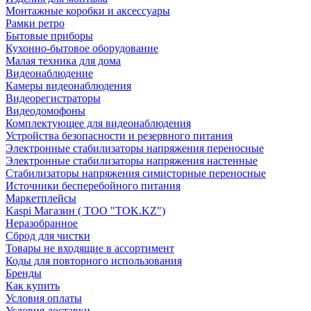
Монтажные коробки и аксессуары
Рамки ретро
Бытовые приборы
Кухонно-бытовое оборудование
Малая техника для дома
Видеонаблюдение
Камеры видеонаблюдения
Видеорегистраторы
Видеодомофоны
Комплектующее для видеонаблюдения
Устройства безопасности и резервного питания
Электронные стабилизаторы напряжения переносные
Электронные стабилизаторы напряжения настенные
Стабилизаторы напряжения симисторные переносные
Источники бесперебойного питания
Маркетплейсы
Kaspi Магазин ( ТОО "TOK.KZ")
Неразобранное
Сброд для чистки
Товары не входящие в ассортимент
Коды для повторного использования
Бренды
Как купить
Условия оплаты
Условия доставки