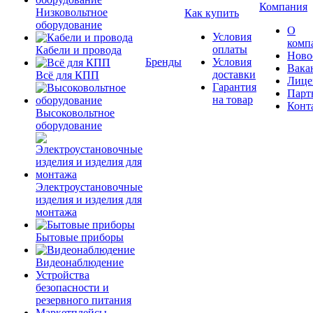
Компания
Низковольтное
Как купить
оборудование
О
Условия
комп
оплаты
Кабели и провода
Ново
Бренды
Условия
Вака
доставки
Всё для КПП
Лице
Гарантия
Парт
на товар
Конт
Высоковольтное
оборудование
Электроустановочные
изделия и изделия для
монтажа
Бытовые приборы
Видеонаблюдение
Устройства
безопасности и
резервного питания
Маркетплейсы