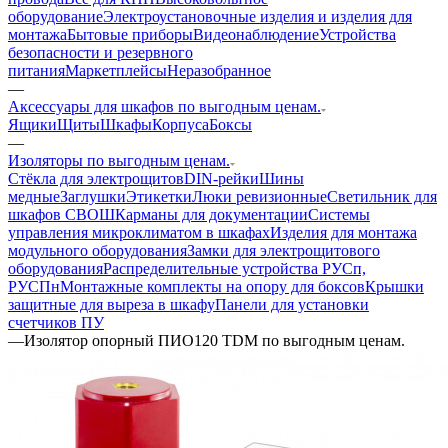
оборудование
Электроустановочные изделия и изделия для
монтажа
Бытовые приборы
Видеонаблюдение
Устройства
безопасности и резервного
питания
Маркетплейсы
Неразобранное
—
Аксессуары для шкафов по выгодным ценам.
Ящики
Щиты
Шкафы
Корпуса
Боксы
—
Изоляторы по выгодным ценам.
Стёкла для электрощитов
DIN-рейки
Шины
медные
Заглушки
Этикетки
Люки ревизионные
Светильник для
шкафов СВОШ
Карманы для документации
Системы
управления микроклиматом в шкафах
Изделия для монтажа
модульного оборудования
Замки для электрощитового
оборудования
Распределительные устройства РУСп,
РУСПн
Монтажные комплекты на опору для боксов
Крышки
защитные для выреза в шкафу
Панели для установки
счетчиков ПУ
—
Изолятор опорный ПИО120 TDM по выгодным ценам.