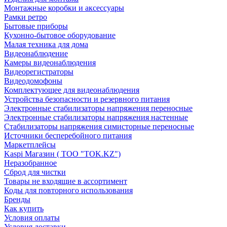
Монтажные коробки и аксессуары
Рамки ретро
Бытовые приборы
Кухонно-бытовое оборудование
Малая техника для дома
Видеонаблюдение
Камеры видеонаблюдения
Видеорегистраторы
Видеодомофоны
Комплектующее для видеонаблюдения
Устройства безопасности и резервного питания
Электронные стабилизаторы напряжения переносные
Электронные стабилизаторы напряжения настенные
Стабилизаторы напряжения симисторные переносные
Источники бесперебойного питания
Маркетплейсы
Kaspi Магазин ( ТОО "TOK.KZ")
Неразобранное
Сброд для чистки
Товары не входящие в ассортимент
Коды для повторного использования
Бренды
Как купить
Условия оплаты
Условия доставки