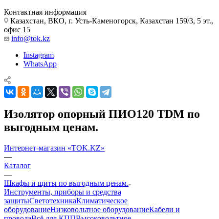
Контактная информация
Казахстан, ВКО, г. Усть-Каменогорск, Казахстан 159/3, 5 эт.,
офис 15
info@tok.kz
Instagram
WhatsApp
Изолятор опорный ПИО120 TDM по
выгодным ценам.
Интернет-магазин «TOK.KZ»
—
Каталог
—
Шкафы и щиты по выгодным ценам.
Инструменты, приборы и средства
защиты
Светотехника
Климатическое
оборудование
Низковольтное оборудование
Кабели и
провода
Всё для КПП
Высоковольтное