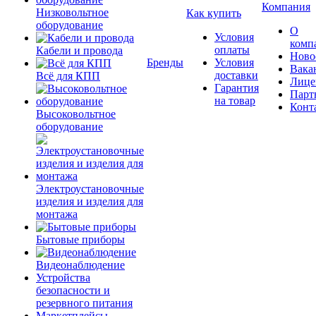
Компания
Низковольтное
Как купить
оборудование
О
Условия
комп
оплаты
Кабели и провода
Ново
Бренды
Условия
Вака
доставки
Всё для КПП
Лице
Гарантия
Парт
на товар
Конт
Высоковольтное
оборудование
Электроустановочные
изделия и изделия для
монтажа
Бытовые приборы
Видеонаблюдение
Устройства
безопасности и
резервного питания
Маркетплейсы