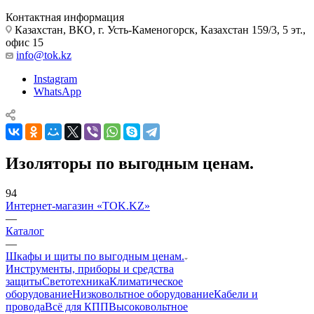
Контактная информация
Казахстан, ВКО, г. Усть-Каменогорск, Казахстан 159/3, 5 эт.,
офис 15
info@tok.kz
Instagram
WhatsApp
Изоляторы по выгодным ценам.
94
Интернет-магазин «TOK.KZ»
—
Каталог
—
Шкафы и щиты по выгодным ценам.
Инструменты, приборы и средства
защиты
Светотехника
Климатическое
оборудование
Низковольтное оборудование
Кабели и
провода
Всё для КПП
Высоковольтное