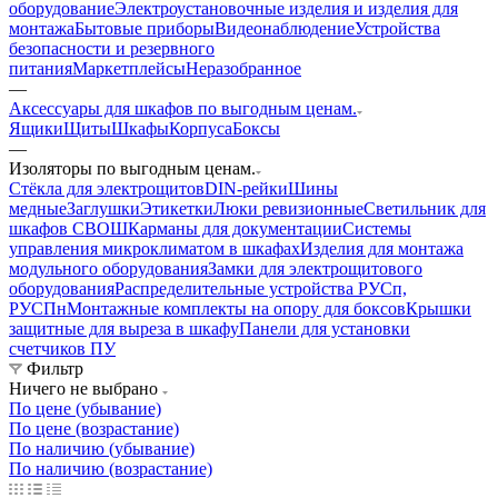
оборудование
Электроустановочные изделия и изделия для
монтажа
Бытовые приборы
Видеонаблюдение
Устройства
безопасности и резервного
питания
Маркетплейсы
Неразобранное
—
Аксессуары для шкафов по выгодным ценам.
Ящики
Щиты
Шкафы
Корпуса
Боксы
—
Изоляторы по выгодным ценам.
Стёкла для электрощитов
DIN-рейки
Шины
медные
Заглушки
Этикетки
Люки ревизионные
Светильник для
шкафов СВОШ
Карманы для документации
Системы
управления микроклиматом в шкафах
Изделия для монтажа
модульного оборудования
Замки для электрощитового
оборудования
Распределительные устройства РУСп,
РУСПн
Монтажные комплекты на опору для боксов
Крышки
защитные для выреза в шкафу
Панели для установки
счетчиков ПУ
Фильтр
Ничего не выбрано
По цене (убывание)
По цене (возрастание)
По наличию (убывание)
По наличию (возрастание)