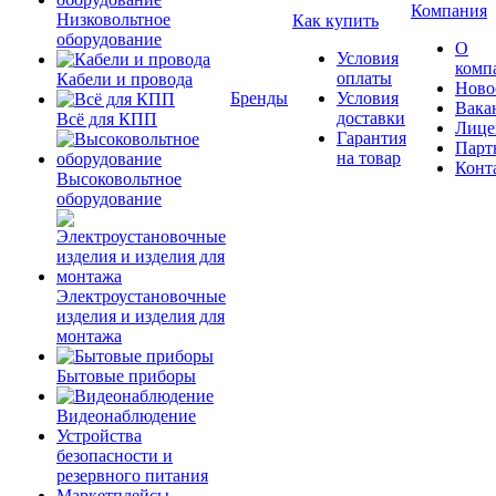
Компания
Низковольтное
Как купить
оборудование
О
Условия
комп
оплаты
Кабели и провода
Ново
Бренды
Условия
Вака
доставки
Всё для КПП
Лице
Гарантия
Парт
на товар
Конт
Высоковольтное
оборудование
Электроустановочные
изделия и изделия для
монтажа
Бытовые приборы
Видеонаблюдение
Устройства
безопасности и
резервного питания
Маркетплейсы