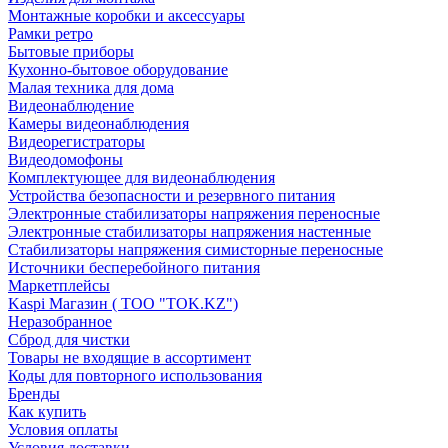
Монтажные коробки и аксессуары
Рамки ретро
Бытовые приборы
Кухонно-бытовое оборудование
Малая техника для дома
Видеонаблюдение
Камеры видеонаблюдения
Видеорегистраторы
Видеодомофоны
Комплектующее для видеонаблюдения
Устройства безопасности и резервного питания
Электронные стабилизаторы напряжения переносные
Электронные стабилизаторы напряжения настенные
Стабилизаторы напряжения симисторные переносные
Источники бесперебойного питания
Маркетплейсы
Kaspi Магазин ( ТОО "TOK.KZ")
Неразобранное
Сброд для чистки
Товары не входящие в ассортимент
Коды для повторного использования
Бренды
Как купить
Условия оплаты
Условия доставки