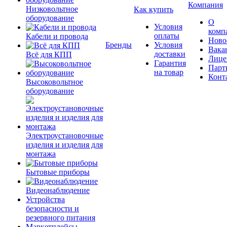
Компания
Низковольтное
Как купить
оборудование
О
Условия
комп
оплаты
Кабели и провода
Ново
Бренды
Условия
Вака
доставки
Всё для КПП
Лице
Гарантия
Парт
на товар
Конт
Высоковольтное
оборудование
Электроустановочные
изделия и изделия для
монтажа
Бытовые приборы
Видеонаблюдение
Устройства
безопасности и
резервного питания
Маркетплейсы