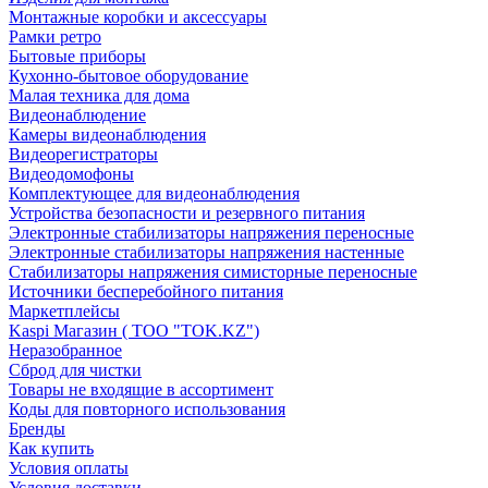
Монтажные коробки и аксессуары
Рамки ретро
Бытовые приборы
Кухонно-бытовое оборудование
Малая техника для дома
Видеонаблюдение
Камеры видеонаблюдения
Видеорегистраторы
Видеодомофоны
Комплектующее для видеонаблюдения
Устройства безопасности и резервного питания
Электронные стабилизаторы напряжения переносные
Электронные стабилизаторы напряжения настенные
Стабилизаторы напряжения симисторные переносные
Источники бесперебойного питания
Маркетплейсы
Kaspi Магазин ( ТОО "TOK.KZ")
Неразобранное
Сброд для чистки
Товары не входящие в ассортимент
Коды для повторного использования
Бренды
Как купить
Условия оплаты
Условия доставки