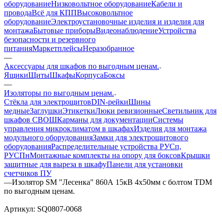
оборудование
Низковольтное оборудование
Кабели и
провода
Всё для КПП
Высоковольтное
оборудование
Электроустановочные изделия и изделия для
монтажа
Бытовые приборы
Видеонаблюдение
Устройства
безопасности и резервного
питания
Маркетплейсы
Неразобранное
—
Аксессуары для шкафов по выгодным ценам.
Ящики
Щиты
Шкафы
Корпуса
Боксы
—
Изоляторы по выгодным ценам.
Стёкла для электрощитов
DIN-рейки
Шины
медные
Заглушки
Этикетки
Люки ревизионные
Светильник для
шкафов СВОШ
Карманы для документации
Системы
управления микроклиматом в шкафах
Изделия для монтажа
модульного оборудования
Замки для электрощитового
оборудования
Распределительные устройства РУСп,
РУСПн
Монтажные комплекты на опору для боксов
Крышки
защитные для выреза в шкафу
Панели для установки
счетчиков ПУ
—
Изолятор SM "Лесенка" 860А 15кВ 4х50мм с болтом TDM
по выгодным ценам.
Артикул:
SQ0807-0068