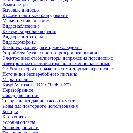
Рамки ретро
Бытовые приборы
Кухонно-бытовое оборудование
Малая техника для дома
Видеонаблюдение
Камеры видеонаблюдения
Видеорегистраторы
Видеодомофоны
Комплектующее для видеонаблюдения
Устройства безопасности и резервного питания
Электронные стабилизаторы напряжения переносные
Электронные стабилизаторы напряжения настенные
Стабилизаторы напряжения симисторные переносные
Источники бесперебойного питания
Маркетплейсы
Kaspi Магазин ( ТОО "TOK.KZ")
Неразобранное
Сброд для чистки
Товары не входящие в ассортимент
Коды для повторного использования
Бренды
Как купить
Условия оплаты
Условия доставки
Гарантия на товар