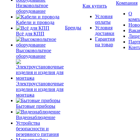
Компания
Низковольтное
Как купить
оборудование
О
Условия
комп
оплаты
Кабели и провода
Ново
Бренды
Условия
Вака
доставки
Всё для КПП
Лице
Гарантия
Парт
на товар
Конт
Высоковольтное
оборудование
Электроустановочные
изделия и изделия для
монтажа
Бытовые приборы
Видеонаблюдение
Устройства
безопасности и
резервного питания
Маркетплейсы