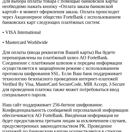
Для выбора оплаты товара с помощью банковской карты
необходимо нажать кнопку «Оплата заказа банковской
картой» в момент оформления заказа. Оплата происходит
через Акционерное общество ForteBank с использованием
банковских карт следующих платёжных систем:
• VISA International
• Mastercard Worldwide
Для оплаты (ввода реквизитов Вашей карты) Вы будете
перенаправлены на платёжный шлюз АО ForteBank.
Соединение с платёжным шлюзом и передача информации
осуществляется в защищённом режиме с использованием
протокола шифрования SSL. Если Ваш банк поддерживает
технологию безопасного проведения интернет-платежей
Verified By Visa, MasterCard SecureCode, MIR Accept, J-Secure
для проведения платежа также может потребоваться ввод
специального пароля.
Наш сайт поддерживает 256-битное шифрование.
Конфиденциальность сообщаемой персональной информации
обеспечивается АО ForteBank. Введённая информация не
будет предоставлена третьим лицам за исключением случаев,
предусмотренных законодательством РК. Проведение
платежей по банковским картам осуществляется в строгом