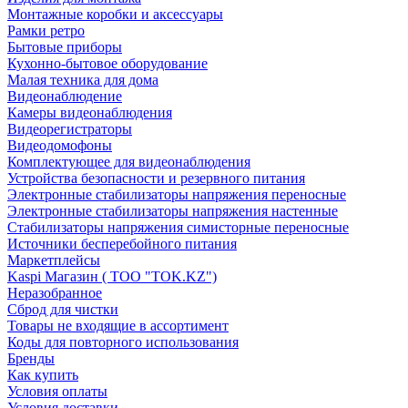
Монтажные коробки и аксессуары
Рамки ретро
Бытовые приборы
Кухонно-бытовое оборудование
Малая техника для дома
Видеонаблюдение
Камеры видеонаблюдения
Видеорегистраторы
Видеодомофоны
Комплектующее для видеонаблюдения
Устройства безопасности и резервного питания
Электронные стабилизаторы напряжения переносные
Электронные стабилизаторы напряжения настенные
Стабилизаторы напряжения симисторные переносные
Источники бесперебойного питания
Маркетплейсы
Kaspi Магазин ( ТОО "TOK.KZ")
Неразобранное
Сброд для чистки
Товары не входящие в ассортимент
Коды для повторного использования
Бренды
Как купить
Условия оплаты
Условия доставки