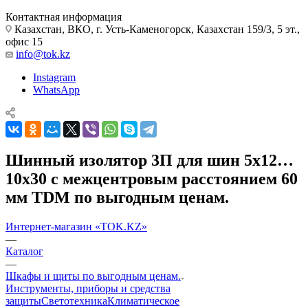
Контактная информация
Казахстан, ВКО, г. Усть-Каменогорск, Казахстан 159/3, 5 эт.,
офис 15
info@tok.kz
Instagram
WhatsApp
Шинный изолятор 3П для шин 5х12…
10x30 с межцентровым расстоянием 60
мм TDM по выгодным ценам.
Интернет-магазин «TOK.KZ»
—
Каталог
—
Шкафы и щиты по выгодным ценам.
Инструменты, приборы и средства
защиты
Светотехника
Климатическое