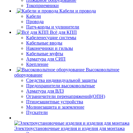
Пожарное оборудование
Токоприемники
Кабели и провода
Кабели
Провода
Патч-корды и удлинители
Всё для КПП
Кабеленесущие системы
Кабельные вводы
Наконечники и гильзы
Кабельные муфты
Арматура для СИП
Крепление
Высоковольтное
оборудование
Средства индивидуальной защиты
Предохранители высоковольтные
Арматура для ВЛЗ
Ограничители перенапряжений(ОПН)
Птицезащитные устройства
Молниезащита и заземление
Пускатели
Электроустановочные изделия и изделия для монтажа