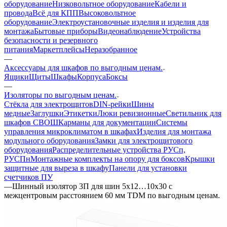
оборудование
Низковольтное оборудование
Кабели и
провода
Всё для КПП
Высоковольтное
оборудование
Электроустановочные изделия и изделия для
монтажа
Бытовые приборы
Видеонаблюдение
Устройства
безопасности и резервного
питания
Маркетплейсы
Неразобранное
—
Аксессуары для шкафов по выгодным ценам.
Ящики
Щиты
Шкафы
Корпуса
Боксы
—
Изоляторы по выгодным ценам.
Стёкла для электрощитов
DIN-рейки
Шины
медные
Заглушки
Этикетки
Люки ревизионные
Светильник для
шкафов СВОШ
Карманы для документации
Системы
управления микроклиматом в шкафах
Изделия для монтажа
модульного оборудования
Замки для электрощитового
оборудования
Распределительные устройства РУСп,
РУСПн
Монтажные комплекты на опору для боксов
Крышки
защитные для выреза в шкафу
Панели для установки
счетчиков ПУ
—
Шинный изолятор 3П для шин 5х12…10x30 с
межцентровым расстоянием 60 мм TDM по выгодным ценам.