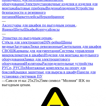
оборудование
Электроустановочные изделия и изделия для
монтажа
Бытовые приборы
Видеонаблюдение
Устройства
безопасности и резервного
питания
Маркетплейсы
Неразобранное
—
Аксессуары для шкафов по выгодным ценам.
Ящики
Щиты
Шкафы
Корпуса
Боксы
—
Этикетки по выгодным ценам.
Стёкла для электрощитов
DIN-рейки
Шины
медные
Заглушки
Люки ревизионные
Светильник для шкафов
СВОШ
Карманы для документации
Системы управления
микроклиматом в шкафах
Изделия для монтажа модульного
оборудования
Замки для электрощитового
оборудования
Изоляторы
Распределительные устройства
РУСп, РУСПн
Монтажные комплекты на опору для
боксов
Крышки защитные для выреза в шкафу
Панели для
установки счетчиков ПУ
—
Сам-ся эт-ка: 25х25х25мм символ "Молния" IEK по
выгодным ценам.