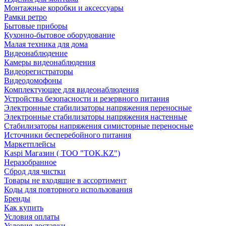
Монтажные коробки и аксессуары
Рамки ретро
Бытовые приборы
Кухонно-бытовое оборудование
Малая техника для дома
Видеонаблюдение
Камеры видеонаблюдения
Видеорегистраторы
Видеодомофоны
Комплектующее для видеонаблюдения
Устройства безопасности и резервного питания
Электронные стабилизаторы напряжения переносные
Электронные стабилизаторы напряжения настенные
Стабилизаторы напряжения симисторные переносные
Источники бесперебойного питания
Маркетплейсы
Kaspi Магазин ( ТОО "TOK.KZ")
Неразобранное
Сброд для чистки
Товары не входящие в ассортимент
Коды для повторного использования
Бренды
Как купить
Условия оплаты
Условия доставки