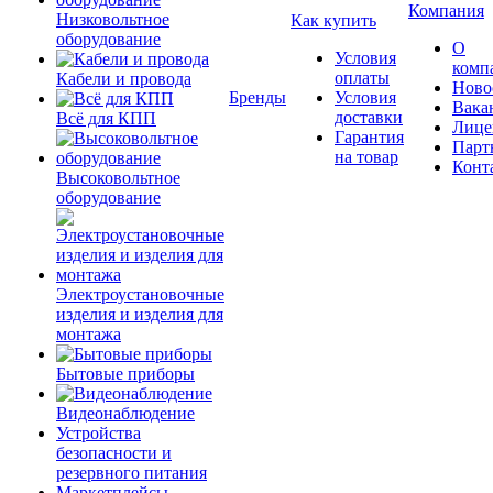
Компания
Низковольтное
Как купить
оборудование
О
Условия
комп
оплаты
Кабели и провода
Ново
Бренды
Условия
Вака
доставки
Всё для КПП
Лице
Гарантия
Парт
на товар
Конт
Высоковольтное
оборудование
Электроустановочные
изделия и изделия для
монтажа
Бытовые приборы
Видеонаблюдение
Устройства
безопасности и
резервного питания
Маркетплейсы