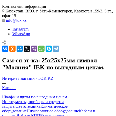
Контактная информация
Казахстан, ВКО, г. Усть-Каменогорск, Казахстан 159/3, 5 эт.,
офис 15
info@tok.kz
Instagram
WhatsApp
Сам-ся эт-ка: 25х25х25мм символ
"Молния" IEK по выгодным ценам.
Интернет-магазин «TOK.KZ»
—
Каталог
—
Шкафы и щиты по выгодным ценам.
Инструменты, приборы и средства
защиты
Светотехника
Климатическое
оборудование
Низковольтное оборудование
Кабели и
провода
Всё для КПП
Высоковольтное