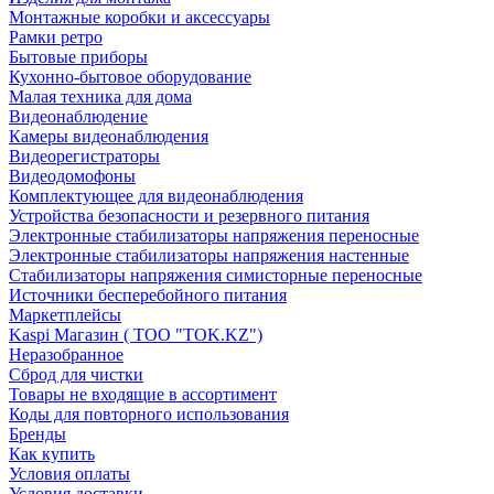
Монтажные коробки и аксессуары
Рамки ретро
Бытовые приборы
Кухонно-бытовое оборудование
Малая техника для дома
Видеонаблюдение
Камеры видеонаблюдения
Видеорегистраторы
Видеодомофоны
Комплектующее для видеонаблюдения
Устройства безопасности и резервного питания
Электронные стабилизаторы напряжения переносные
Электронные стабилизаторы напряжения настенные
Стабилизаторы напряжения симисторные переносные
Источники бесперебойного питания
Маркетплейсы
Kaspi Магазин ( ТОО "TOK.KZ")
Неразобранное
Сброд для чистки
Товары не входящие в ассортимент
Коды для повторного использования
Бренды
Как купить
Условия оплаты
Условия доставки