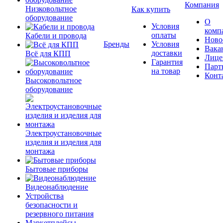
Компания
Низковольтное
Как купить
оборудование
О
Условия
комп
оплаты
Кабели и провода
Ново
Бренды
Условия
Вака
доставки
Всё для КПП
Лице
Гарантия
Парт
на товар
Конт
Высоковольтное
оборудование
Электроустановочные
изделия и изделия для
монтажа
Бытовые приборы
Видеонаблюдение
Устройства
безопасности и
резервного питания
Маркетплейсы