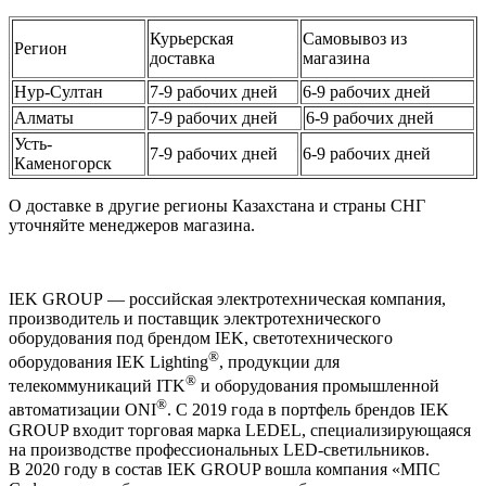
Курьерская
Самовывоз из
Регион
доставка
магазина
Нур-Султан
7-9 рабочих дней
6-9 рабочих дней
Алматы
7-9 рабочих дней
6-9 рабочих дней
Усть-
7-9 рабочих дней
6-9 рабочих дней
Каменогорск
О доставке в другие регионы Казахстана и страны СНГ
уточняйте менеджеров магазина.
IEK GROUP — российская электротехническая компания,
производитель и поставщик электротехнического
оборудования под брендом IEK, светотехнического
®
оборудования IEK Lighting
, продукции для
®
телекоммуникаций ITK
и оборудования промышленной
®
автоматизации ONI
. С 2019 года в портфель брендов IEK
GROUP входит торговая марка LEDEL, специализирующаяся
на производстве профессиональных LED-светильников.
В 2020 году в состав IEK GROUP вошла компания «МПС