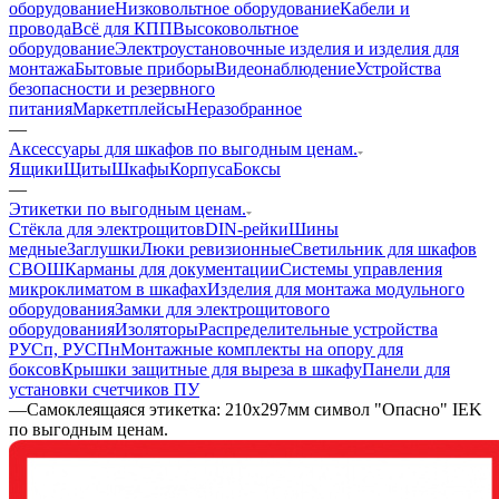
оборудование
Низковольтное оборудование
Кабели и
провода
Всё для КПП
Высоковольтное
оборудование
Электроустановочные изделия и изделия для
монтажа
Бытовые приборы
Видеонаблюдение
Устройства
безопасности и резервного
питания
Маркетплейсы
Неразобранное
—
Аксессуары для шкафов по выгодным ценам.
Ящики
Щиты
Шкафы
Корпуса
Боксы
—
Этикетки по выгодным ценам.
Стёкла для электрощитов
DIN-рейки
Шины
медные
Заглушки
Люки ревизионные
Светильник для шкафов
СВОШ
Карманы для документации
Системы управления
микроклиматом в шкафах
Изделия для монтажа модульного
оборудования
Замки для электрощитового
оборудования
Изоляторы
Распределительные устройства
РУСп, РУСПн
Монтажные комплекты на опору для
боксов
Крышки защитные для выреза в шкафу
Панели для
установки счетчиков ПУ
—
Самоклеящаяся этикетка: 210х297мм символ "Опасно" IEK
по выгодным ценам.