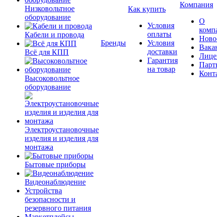
Компания
Низковольтное
Как купить
оборудование
О
Условия
комп
оплаты
Кабели и провода
Ново
Бренды
Условия
Вака
доставки
Всё для КПП
Лице
Гарантия
Парт
на товар
Конт
Высоковольтное
оборудование
Электроустановочные
изделия и изделия для
монтажа
Бытовые приборы
Видеонаблюдение
Устройства
безопасности и
резервного питания
Маркетплейсы