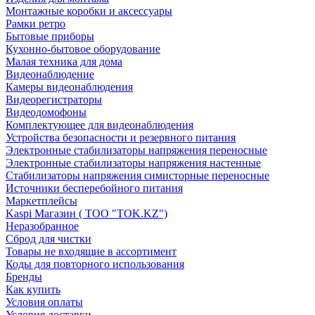
Монтажные коробки и аксессуары
Рамки ретро
Бытовые приборы
Кухонно-бытовое оборудование
Малая техника для дома
Видеонаблюдение
Камеры видеонаблюдения
Видеорегистраторы
Видеодомофоны
Комплектующее для видеонаблюдения
Устройства безопасности и резервного питания
Электронные стабилизаторы напряжения переносные
Электронные стабилизаторы напряжения настенные
Стабилизаторы напряжения симисторные переносные
Источники бесперебойного питания
Маркетплейсы
Kaspi Магазин ( ТОО "TOK.KZ")
Неразобранное
Сброд для чистки
Товары не входящие в ассортимент
Коды для повторного использования
Бренды
Как купить
Условия оплаты
Условия доставки