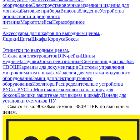
оборудование
Электроустановочные изделия и изделия для
монтажа
Бытовые приборы
Видеонаблюдение
Устройства
безопасности и резервного
питания
Маркетплейсы
Неразобранное
—
Аксессуары для шкафов по выгодным ценам.
Ящики
Щиты
Шкафы
Корпуса
Боксы
—
Этикетки по выгодным ценам.
Стёкла для электрощитов
DIN-рейки
Шины
медные
Заглушки
Люки ревизионные
Светильник для шкафов
СВОШ
Карманы для документации
Системы управления
микроклиматом в шкафах
Изделия для монтажа модульного
оборудования
Замки для электрощитового
оборудования
Изоляторы
Распределительные устройства
РУСп, РУСПн
Монтажные комплекты на опору для
боксов
Крышки защитные для выреза в шкафу
Панели для
установки счетчиков ПУ
—
Сам-ся эт-ка: 90х38мм символ "380В" IEK по выгодным
ценам.