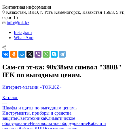
Контактная информация
Казахстан, ВКО, г. Усть-Каменогорск, Казахстан 159/3, 5 эт.,
офис 15
info@tok.kz
Instagram
WhatsApp
Сам-ся эт-ка: 90х38мм символ "380В"
IEK по выгодным ценам.
Интернет-магазин «TOK.KZ»
—
Каталог
—
Шкафы и щиты по выгодным ценам.
Инструменты, приборы и средства
защиты
Светотехника
Климатическое
оборудование
Низковольтное оборудование
Кабели и
провода
Всё для КПП
Высоковольтное