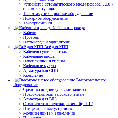
Устройства автоматического ввода резерва (АВР)
и комплектующие
Телекоммуникационное оборудование
Пожарное оборудование
Токоприемники
Кабели и провода
Кабели
Провода
Патч-корды и удлинители
Всё для КПП
Кабеленесущие системы
Кабельные вводы
Наконечники и гильзы
Кабельные муфты
Арматура для СИП
Крепление
Высоковольтное
оборудование
Средства индивидуальной защиты
Предохранители высоковольтные
Арматура для ВЛЗ
Ограничители перенапряжений(ОПН)
Птицезащитные устройства
Молниезащита и заземление
Пускатели