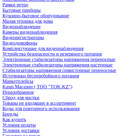
Рамки ретро
Бытовые приборы
Кухонно-бытовое оборудование
Малая техника для дома
Видеонаблюдение
Камеры видеонаблюдения
Видеорегистраторы
Видеодомофоны
Комплектующее для видеонаблюдения
Устройства безопасности и резервного питания
Электронные стабилизаторы напряжения переносные
Электронные стабилизаторы напряжения настенные
Стабилизаторы напряжения симисторные переносные
Источники бесперебойного питания
Маркетплейсы
Kaspi Магазин ( ТОО "TOK.KZ")
Неразобранное
Сброд для чистки
Товары не входящие в ассортимент
Коды для повторного использования
Бренды
Как купить
Условия оплаты
Условия доставки
Гарантия на товар