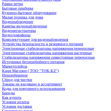
Рамки ретро
Бытовые приборы
Кухонно-бытовое оборудование
Малая техника для дома
Видеонаблюдение
Камеры видеонаблюдения
Видеорегистраторы
Видеодомофоны
Комплектующее для видеонаблюдения
Устройства безопасности и резервного питания
Электронные стабилизаторы напряжения переносные
Электронные стабилизаторы напряжения настенные
Стабилизаторы напряжения симисторные переносные
Источники бесперебойного питания
Маркетплейсы
Kaspi Магазин ( ТОО "TOK.KZ")
Неразобранное
Сброд для чистки
Товары не входящие в ассортимент
Коды для повторного использования
Бренды
Как купить
Условия оплаты
Условия доставки
Гарантия на товар