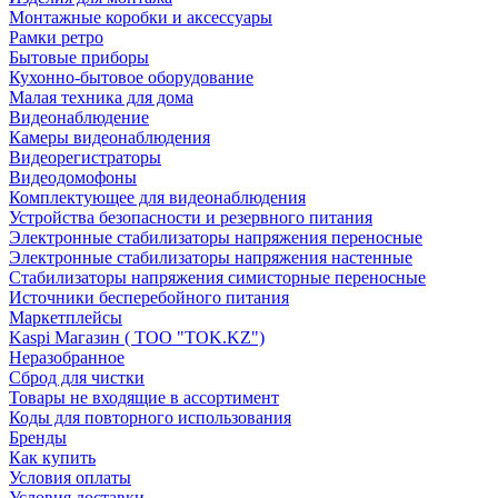
Монтажные коробки и аксессуары
Рамки ретро
Бытовые приборы
Кухонно-бытовое оборудование
Малая техника для дома
Видеонаблюдение
Камеры видеонаблюдения
Видеорегистраторы
Видеодомофоны
Комплектующее для видеонаблюдения
Устройства безопасности и резервного питания
Электронные стабилизаторы напряжения переносные
Электронные стабилизаторы напряжения настенные
Стабилизаторы напряжения симисторные переносные
Источники бесперебойного питания
Маркетплейсы
Kaspi Магазин ( ТОО "TOK.KZ")
Неразобранное
Сброд для чистки
Товары не входящие в ассортимент
Коды для повторного использования
Бренды
Как купить
Условия оплаты
Условия доставки