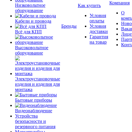
Компания
Низковольтное
Как купить
оборудование
О
Условия
комп
оплаты
Кабели и провода
Ново
Бренды
Условия
Вака
доставки
Всё для КПП
Лице
Гарантия
Парт
на товар
Конт
Высоковольтное
оборудование
Электроустановочные
изделия и изделия для
монтажа
Бытовые приборы
Видеонаблюдение
Устройства
безопасности и
резервного питания
Маркетплейсы