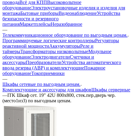
провода
Всё для КПП
Высоковольтное
оборудование
Электроустановочные изделия и изделия для
монтажа
Бытовые приборы
Видеонаблюдение
Устройства
безопасности и резервного
питания
Маркетплейсы
Неразобранное
—
Телекоммуникационное оборудование по выгодным ценам.
Программируемые логические контроллеры
Регуляторы
реактивной мощности
Аккумуляторы
Реле и
таймеры
Трансформаторы низковольтные
Модульное
оборудование
Электродвигатели
Счетчики и
аксессуары
Преобразователи
Устройства автоматического
ввода резерва (АВР) и комплектующие
Пожарное
оборудование
Токоприемники
—
Шкафы сетевые по выгодным ценам.
Комплектующие и аксессуары для шкафов
Шкафы серверные
—
ITK Шкаф сет. 19" 42U 800х800, стек.пер.дверь чер.
(место1из3) по выгодным ценам.