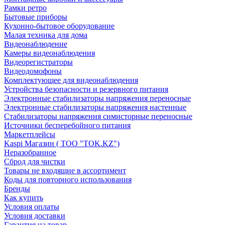
Рамки ретро
Бытовые приборы
Кухонно-бытовое оборудование
Малая техника для дома
Видеонаблюдение
Камеры видеонаблюдения
Видеорегистраторы
Видеодомофоны
Комплектующее для видеонаблюдения
Устройства безопасности и резервного питания
Электронные стабилизаторы напряжения переносные
Электронные стабилизаторы напряжения настенные
Стабилизаторы напряжения симисторные переносные
Источники бесперебойного питания
Маркетплейсы
Kaspi Магазин ( ТОО "TOK.KZ")
Неразобранное
Сброд для чистки
Товары не входящие в ассортимент
Коды для повторного использования
Бренды
Как купить
Условия оплаты
Условия доставки
Гарантия на товар