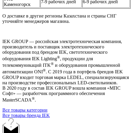
7-9 рабочих дней
6-9 рабочих дней
Каменогорск
О доставке в другие регионы Казахстана и страны СНГ
уточняйте менеджеров магазина.
IEK GROUP — российская электротехническая компания,
производитель и поставщик электротехнического
оборудования под брендом IEK, светотехнического
®
оборудования IEK Lighting
, продукции для
®
телекоммуникаций ITK
и оборудования промышленной
®
автоматизации ONI
. С 2019 года в портфель брендов IEK
GROUP входит торговая марка LEDEL, специализирующаяся
на производстве профессиональных LED-светильников.
В 2020 году в состав IEK GROUP вошла компания «МПС
Софт» — разработчик программного обеспечения
®
MasterSCADA
.
Все товары категории
Все товары бренда IEK