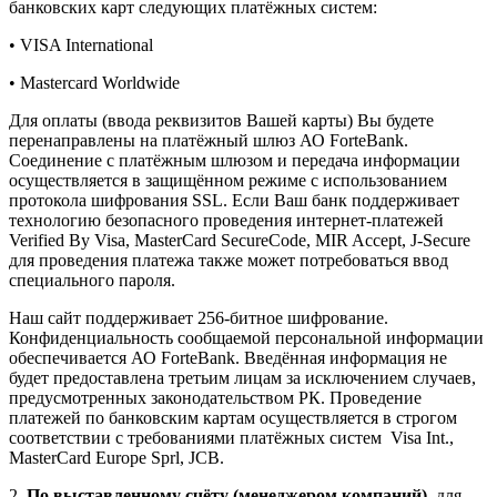
банковских карт следующих платёжных систем:
• VISA International
• Mastercard Worldwide
Для оплаты (ввода реквизитов Вашей карты) Вы будете
перенаправлены на платёжный шлюз АО ForteBank.
Соединение с платёжным шлюзом и передача информации
осуществляется в защищённом режиме с использованием
протокола шифрования SSL. Если Ваш банк поддерживает
технологию безопасного проведения интернет-платежей
Verified By Visa, MasterCard SecureCode, MIR Accept, J-Secure
для проведения платежа также может потребоваться ввод
специального пароля.
Наш сайт поддерживает 256-битное шифрование.
Конфиденциальность сообщаемой персональной информации
обеспечивается АО ForteBank. Введённая информация не
будет предоставлена третьим лицам за исключением случаев,
предусмотренных законодательством РК. Проведение
платежей по банковским картам осуществляется в строгом
соответствии с требованиями платёжных систем Visa Int.,
MasterCard Europe Sprl, JCB.
2.
По выставленному счёту (менеджером компаний)
для