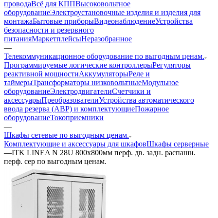
провода
Всё для КПП
Высоковольтное
оборудование
Электроустановочные изделия и изделия для
монтажа
Бытовые приборы
Видеонаблюдение
Устройства
безопасности и резервного
питания
Маркетплейсы
Неразобранное
—
Телекоммуникационное оборудование по выгодным ценам.
Программируемые логические контроллеры
Регуляторы
реактивной мощности
Аккумуляторы
Реле и
таймеры
Трансформаторы низковольтные
Модульное
оборудование
Электродвигатели
Счетчики и
аксессуары
Преобразователи
Устройства автоматического
ввода резерва (АВР) и комплектующие
Пожарное
оборудование
Токоприемники
—
Шкафы сетевые по выгодным ценам.
Комплектующие и аксессуары для шкафов
Шкафы серверные
—
ITK LINEA N 28U 800х800мм перф. дв. задн. распашн.
перф. сер по выгодным ценам.