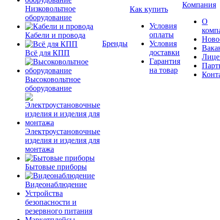
Компания
Низковольтное
Как купить
оборудование
О
Условия
комп
оплаты
Кабели и провода
Ново
Бренды
Условия
Вака
доставки
Всё для КПП
Лице
Гарантия
Парт
на товар
Конт
Высоковольтное
оборудование
Электроустановочные
изделия и изделия для
монтажа
Бытовые приборы
Видеонаблюдение
Устройства
безопасности и
резервного питания
Маркетплейсы