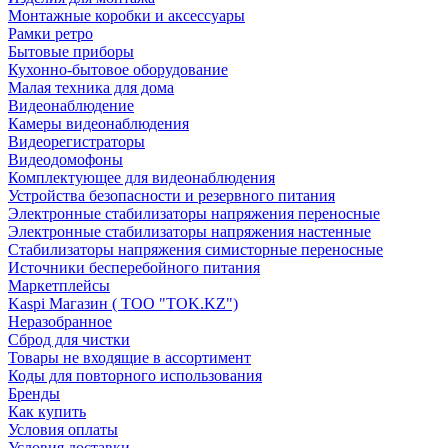
Монтажные коробки и аксессуары
Рамки ретро
Бытовые приборы
Кухонно-бытовое оборудование
Малая техника для дома
Видеонаблюдение
Камеры видеонаблюдения
Видеорегистраторы
Видеодомофоны
Комплектующее для видеонаблюдения
Устройства безопасности и резервного питания
Электронные стабилизаторы напряжения переносные
Электронные стабилизаторы напряжения настенные
Стабилизаторы напряжения симисторные переносные
Источники бесперебойного питания
Маркетплейсы
Kaspi Магазин ( ТОО "TOK.KZ")
Неразобранное
Сброд для чистки
Товары не входящие в ассортимент
Коды для повторного использования
Бренды
Как купить
Условия оплаты
Условия доставки