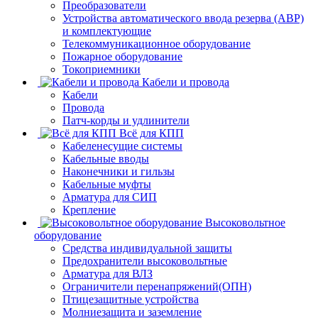
Преобразователи
Устройства автоматического ввода резерва (АВР)
и комплектующие
Телекоммуникационное оборудование
Пожарное оборудование
Токоприемники
Кабели и провода
Кабели
Провода
Патч-корды и удлинители
Всё для КПП
Кабеленесущие системы
Кабельные вводы
Наконечники и гильзы
Кабельные муфты
Арматура для СИП
Крепление
Высоковольтное
оборудование
Средства индивидуальной защиты
Предохранители высоковольтные
Арматура для ВЛЗ
Ограничители перенапряжений(ОПН)
Птицезащитные устройства
Молниезащита и заземление