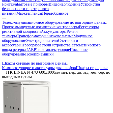
монтажа
Бытовые приборы
Видеонаблюдение
Устройства
безопасности и резервного
питания
Маркетплейсы
Неразобранное
—
Телекоммуникационное оборудование по выгодным ценам.
Программируемые логические контроллеры
Регуляторы
реактивной мощности
Аккумуляторы
Реле и
таймеры
Трансформаторы низковольтные
Модульное
оборудование
Электродвигатели
Счетчики и
аксессуары
Преобразователи
Устройства автоматического
ввода резерва (АВР) и комплектующие
Пожарное
оборудование
Токоприемники
—
Шкафы сетевые по выгодным ценам.
Комплектующие и аксессуары для шкафов
Шкафы серверные
—
ITK LINEA N 47U 600х1000мм мет. пер. дв. зад. мет. сер. по
выгодным ценам.