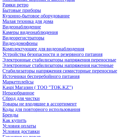
Рамки ретро
Бытовые приборы
Кухонно-бытовое оборудование
Малая техника для дома
Видеонаблюдение
Камеры видеонаблюдения
Видеорегистраторы
Видеодомофоны
Комплектующее для видеонаблюдения
Устройства безопасности и резервного питания
Электронные стабилизаторы напряжения переносные
Электронные стабилизаторы напряжения настенные
Стабилизаторы напряжения симисторные переносные
Источники бесперебойного питания
Маркетплейсы
Kaspi Магазин ( ТОО "TOK.KZ")
Неразобранное
Сброд для чистки
Товары не входящие в ассортимент
Коды для повторного использования
Бренды
Как купить
Условия оплаты
Условия доставки
Гарантия на товар