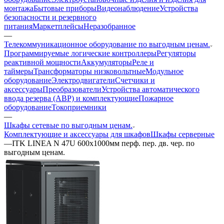
монтажа
Бытовые приборы
Видеонаблюдение
Устройства
безопасности и резервного
питания
Маркетплейсы
Неразобранное
—
Телекоммуникационное оборудование по выгодным ценам.
Программируемые логические контроллеры
Регуляторы
реактивной мощности
Аккумуляторы
Реле и
таймеры
Трансформаторы низковольтные
Модульное
оборудование
Электродвигатели
Счетчики и
аксессуары
Преобразователи
Устройства автоматического
ввода резерва (АВР) и комплектующие
Пожарное
оборудование
Токоприемники
—
Шкафы сетевые по выгодным ценам.
Комплектующие и аксессуары для шкафов
Шкафы серверные
—
ITK LINEA N 47U 600х1000мм перф. пер. дв. чер. по
выгодным ценам.