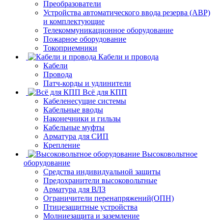
Преобразователи
Устройства автоматического ввода резерва (АВР)
и комплектующие
Телекоммуникационное оборудование
Пожарное оборудование
Токоприемники
Кабели и провода
Кабели
Провода
Патч-корды и удлинители
Всё для КПП
Кабеленесущие системы
Кабельные вводы
Наконечники и гильзы
Кабельные муфты
Арматура для СИП
Крепление
Высоковольтное
оборудование
Средства индивидуальной защиты
Предохранители высоковольтные
Арматура для ВЛЗ
Ограничители перенапряжений(ОПН)
Птицезащитные устройства
Молниезащита и заземление