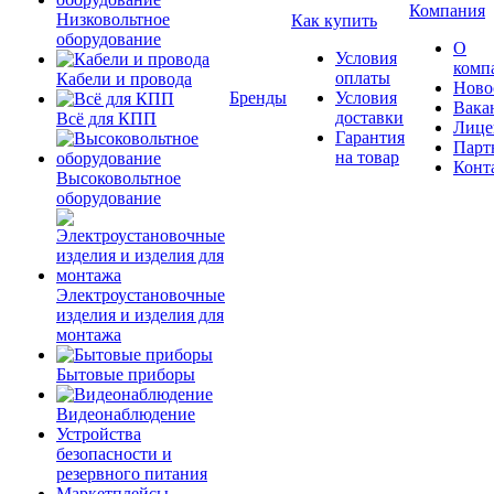
Компания
Низковольтное
Как купить
оборудование
О
Условия
комп
оплаты
Кабели и провода
Ново
Бренды
Условия
Вака
доставки
Всё для КПП
Лице
Гарантия
Парт
на товар
Конт
Высоковольтное
оборудование
Электроустановочные
изделия и изделия для
монтажа
Бытовые приборы
Видеонаблюдение
Устройства
безопасности и
резервного питания
Маркетплейсы