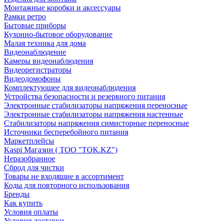
Монтажные коробки и аксессуары
Рамки ретро
Бытовые приборы
Кухонно-бытовое оборудование
Малая техника для дома
Видеонаблюдение
Камеры видеонаблюдения
Видеорегистраторы
Видеодомофоны
Комплектующее для видеонаблюдения
Устройства безопасности и резервного питания
Электронные стабилизаторы напряжения переносные
Электронные стабилизаторы напряжения настенные
Стабилизаторы напряжения симисторные переносные
Источники бесперебойного питания
Маркетплейсы
Kaspi Магазин ( ТОО "TOK.KZ")
Неразобранное
Сброд для чистки
Товары не входящие в ассортимент
Коды для повторного использования
Бренды
Как купить
Условия оплаты
Условия доставки