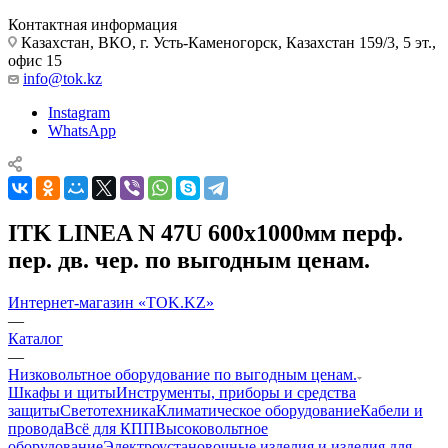
Контактная информация
Казахстан, ВКО, г. Усть-Каменогорск, Казахстан 159/3, 5 эт.,
офис 15
info@tok.kz
Instagram
WhatsApp
ITK LINEA N 47U 600х1000мм перф.
пер. дв. чер. по выгодным ценам.
Интернет-магазин «TOK.KZ»
—
Каталог
—
Низковольтное оборудование по выгодным ценам.
Шкафы и щиты
Инструменты, приборы и средства
защиты
Светотехника
Климатическое оборудование
Кабели и
провода
Всё для КПП
Высоковольтное
оборудование
Электроустановочные изделия и изделия для