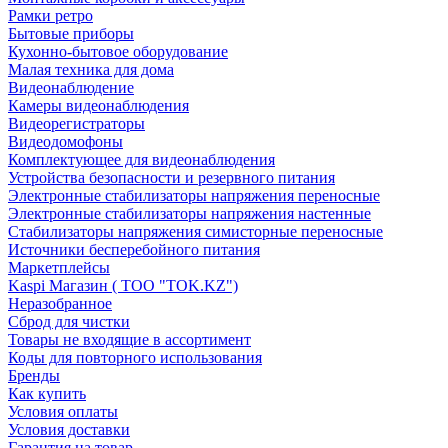
Рамки ретро
Бытовые приборы
Кухонно-бытовое оборудование
Малая техника для дома
Видеонаблюдение
Камеры видеонаблюдения
Видеорегистраторы
Видеодомофоны
Комплектующее для видеонаблюдения
Устройства безопасности и резервного питания
Электронные стабилизаторы напряжения переносные
Электронные стабилизаторы напряжения настенные
Стабилизаторы напряжения симисторные переносные
Источники бесперебойного питания
Маркетплейсы
Kaspi Магазин ( ТОО "TOK.KZ")
Неразобранное
Сброд для чистки
Товары не входящие в ассортимент
Коды для повторного использования
Бренды
Как купить
Условия оплаты
Условия доставки
Гарантия на товар