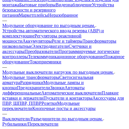
монтажа
Бытовые приборы
Видеонаблюдение
Устройства
безопасности и резервного
питания
Маркетплейсы
Неразобранное
—
Модульное оборудование по выгодным ценам.
Устройства автоматического ввода резерва (АВР) и
комплектующие
Регуляторы реактивной
мощности
Аккумуляторы
Реле и таймеры
Трансформаторы
низковольтные
Электродвигатели
Счетчики и
аксессуары
Преобразователи
Программируемые логические
контроллеры
Телекоммуникационное оборудование
Пожарное
оборудование
Токоприемники
—
Модульные выключатели нагрузок по выгодным ценам.
Модульные трансформаторы
Светосигнальная
арматура
Разрядники
Модульные лампы и
кнопки
Предохранители
Звонки
Автоматы
дифференциальные
Автоматические выключатели
Плавкие
вставки и держатели
Пускатели и контакторы
Аксессуары для
ПВР, ШПВР, ППВР
Розетки
Модульные
переключатели
Кнопочные посты и аксессуары
—
Выключатели/Разъединители по выгодным ценам.
Рубильники/Переключатели