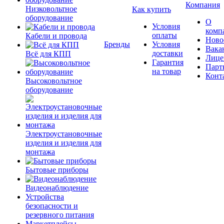
Компания
Низковольтное
Как купить
оборудование
О
Условия
комп
оплаты
Кабели и провода
Ново
Бренды
Условия
Вака
доставки
Всё для КПП
Лице
Гарантия
Парт
на товар
Конт
Высоковольтное
оборудование
Электроустановочные
изделия и изделия для
монтажа
Бытовые приборы
Видеонаблюдение
Устройства
безопасности и
резервного питания
Маркетплейсы