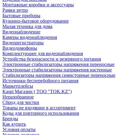
Монтажные коробки и аксессуары
Рамки ретро
Бытовые приборы
Кухонно-бытовое оборудование
Малая техника для дома
Видеонаблюдение
Камеры видеонаблюдения
Видеорегистраторы
Видеодомофоны
Комплектующее для видеонаблюдения
Устройства безопасности и резервного питания
Электронные стабилизаторы напряжения переносные
Электронные стабилизаторы напряжения настенные
Стабилизаторы напряжения симисторные переносные
Источники бесперебойного питания
Маркетплейсы
Kaspi Магазин ( ТОО "TOK.KZ")
Неразобранное
Сброд для чистки
Товары не входящие в ассортимент
Коды для повторного использования
Бренды
Как купить
Условия оплаты
Условия доставки