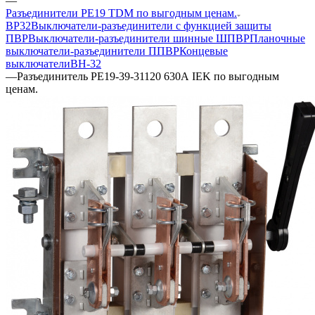
—
Разъединители РЕ19 TDM по выгодным ценам.
ВР32
Выключатели-разъединители с функцией защиты
ПВР
Выключатели-разъединители шинные ШПВР
Планочные
выключатели-разъединители ППВР
Концевые
выключатели
ВН-32
—
Разъединитель РЕ19-39-31120 630А IEK по выгодным
ценам.