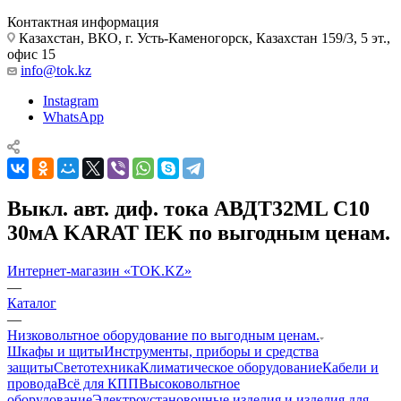
Контактная информация
Казахстан, ВКО, г. Усть-Каменогорск, Казахстан 159/3, 5 эт.,
офис 15
info@tok.kz
Instagram
WhatsApp
Выкл. авт. диф. тока АВДТ32МL С10
30мА KARAT IEK по выгодным ценам.
Интернет-магазин «TOK.KZ»
—
Каталог
—
Низковольтное оборудование по выгодным ценам.
Шкафы и щиты
Инструменты, приборы и средства
защиты
Светотехника
Климатическое оборудование
Кабели и
провода
Всё для КПП
Высоковольтное
оборудование
Электроустановочные изделия и изделия для