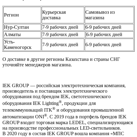
Курьерская
Самовывоз из
Регион
доставка
магазина
Нур-Султан
7-9 рабочих дней
6-9 рабочих дней
Алматы
7-9 рабочих дней
6-9 рабочих дней
Усть-
7-9 рабочих дней
6-9 рабочих дней
Каменогорск
О доставке в другие регионы Казахстана и страны СНГ
уточняйте менеджеров магазина.
IEK GROUP — российская электротехническая компания,
производитель и поставщик электротехнического
оборудования под брендом IEK, светотехнического
®
оборудования IEK Lighting
, продукции для
®
телекоммуникаций ITK
и оборудования промышленной
®
автоматизации ONI
. С 2019 года в портфель брендов IEK
GROUP входит торговая марка LEDEL, специализирующаяся
на производстве профессиональных LED-светильников.
В 2020 году в состав IEK GROUP вошла компания «МПС