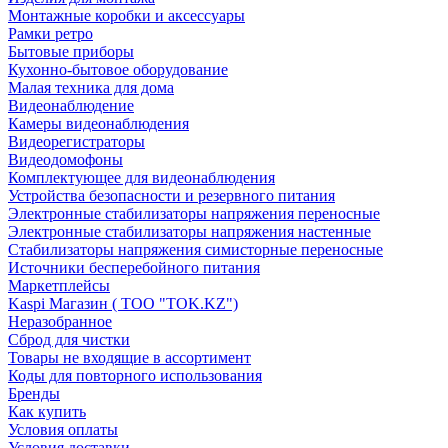
Монтажные коробки и аксессуары
Рамки ретро
Бытовые приборы
Кухонно-бытовое оборудование
Малая техника для дома
Видеонаблюдение
Камеры видеонаблюдения
Видеорегистраторы
Видеодомофоны
Комплектующее для видеонаблюдения
Устройства безопасности и резервного питания
Электронные стабилизаторы напряжения переносные
Электронные стабилизаторы напряжения настенные
Стабилизаторы напряжения симисторные переносные
Источники бесперебойного питания
Маркетплейсы
Kaspi Магазин ( ТОО "TOK.KZ")
Неразобранное
Сброд для чистки
Товары не входящие в ассортимент
Коды для повторного использования
Бренды
Как купить
Условия оплаты
Условия доставки