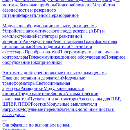
монтажа
Бытовые приборы
Видеонаблюдение
Устройства
безопасности и резервного
питания
Маркетплейсы
Неразобранное
—
Модульное оборудование по выгодным ценам.
Устройства автоматического ввода резерва (АВР) и
комплектующие
Регуляторы реактивной
мощности
Аккумуляторы
Реле и таймеры
Трансформаторы
низковольтные
Электродвигатели
Счетчики и
аксессуары
Преобразователи
Программируемые логические
контроллеры
Телекоммуникационное оборудование
Пожарное
оборудование
Токоприемники
—
Автоматы дифференциальные по выгодным ценам.
Плавкие вставки и держатели
Модульные
трансформаторы
Светосигнальная
арматура
Разрядники
Модульные лампы и
кнопки
Предохранители
Звонки
Автоматические
выключатели
Пускатели и контакторы
Аксессуары для ПВР,
ШПВР, ППВР
Розетки
Модульные выключатели
нагрузок
Модульные переключатели
Кнопочные посты и
аксессуары
—
Однофазные по выгодным ценам.