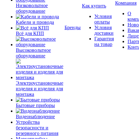
Компания
Низковольтное
Как купить
оборудование
О
Условия
комп
оплаты
Кабели и провода
Ново
Бренды
Условия
Вака
доставки
Всё для КПП
Лице
Гарантия
Парт
на товар
Конт
Высоковольтное
оборудование
Электроустановочные
изделия и изделия для
монтажа
Бытовые приборы
Видеонаблюдение
Устройства
безопасности и
резервного питания
Маркетплейсы