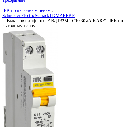
Трехфазные
—
IEK по выгодным ценам.
Schneider Electric
Schrack
TDM
АЕ
EKF
—
Выкл. авт. диф. тока АВДТ32МL С10 30мА KARAT IEK по
выгодным ценам.