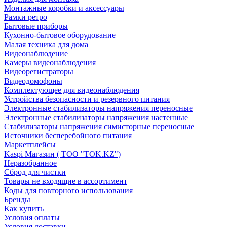
Монтажные коробки и аксессуары
Рамки ретро
Бытовые приборы
Кухонно-бытовое оборудование
Малая техника для дома
Видеонаблюдение
Камеры видеонаблюдения
Видеорегистраторы
Видеодомофоны
Комплектующее для видеонаблюдения
Устройства безопасности и резервного питания
Электронные стабилизаторы напряжения переносные
Электронные стабилизаторы напряжения настенные
Стабилизаторы напряжения симисторные переносные
Источники бесперебойного питания
Маркетплейсы
Kaspi Магазин ( ТОО "TOK.KZ")
Неразобранное
Сброд для чистки
Товары не входящие в ассортимент
Коды для повторного использования
Бренды
Как купить
Условия оплаты
Условия доставки