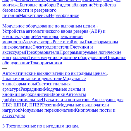
монтажа
Бытовые приборы
Видеонаблюдение
Устройства
безопасности и резервного
питания
Маркетплейсы
Неразобранное
—
Модульное оборудование по выгодным ценам.
Устройства автоматического ввода резерва (АВР) и
комплектующие
Регуляторы реактивной
мощности
Аккумуляторы
Реле и таймеры
Трансформаторы
низковольтные
Электродвигатели
Счетчики и
аксессуары
Преобразователи
Программируемые логические
контроллеры
Телекоммуникационное оборудование
Пожарное
оборудование
Токоприемники
—
Автоматические выключатели по выгодным ценам.
Плавкие вставки и держатели
Модульные
трансформаторы
Светосигнальная
арматура
Разрядники
Модульные лампы и
кнопки
Предохранители
Звонки
Автоматы
дифференциальные
Пускатели и контакторы
Аксессуары для
ПВР, ШПВР, ППВР
Розетки
Модульные выключатели
нагрузок
Модульные переключатели
Кнопочные посты и
аксессуары
—
3 Трехполюсные по выгодным ценам.