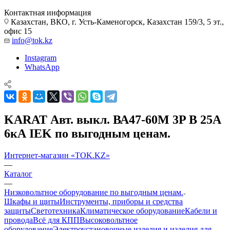
Контактная информация
Казахстан, ВКО, г. Усть-Каменогорск, Казахстан 159/3, 5 эт.,
офис 15
info@tok.kz
Instagram
WhatsApp
KARAT Авт. выкл. ВА47-60M 3P B 25А
6кА IEK по выгодным ценам.
Интернет-магазин «TOK.KZ»
—
Каталог
—
Низковольтное оборудование по выгодным ценам.
Шкафы и щиты
Инструменты, приборы и средства
защиты
Светотехника
Климатическое оборудование
Кабели и
провода
Всё для КПП
Высоковольтное
оборудование
Электроустановочные изделия и изделия для