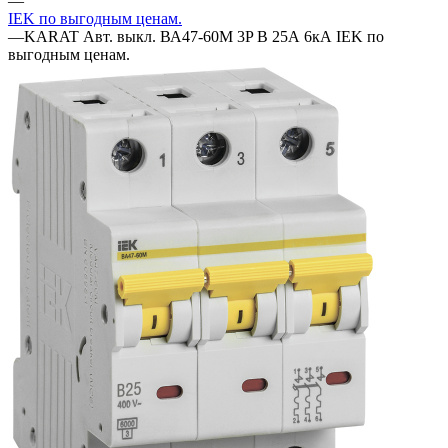
—
IEK по выгодным ценам.
—
KARAT Авт. выкл. ВА47-60M 3P B 25А 6кА IEK по
выгодным ценам.