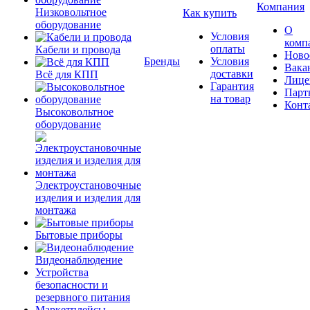
Компания
Низковольтное
Как купить
оборудование
О
Условия
комп
оплаты
Кабели и провода
Ново
Бренды
Условия
Вака
доставки
Всё для КПП
Лице
Гарантия
Парт
на товар
Конт
Высоковольтное
оборудование
Электроустановочные
изделия и изделия для
монтажа
Бытовые приборы
Видеонаблюдение
Устройства
безопасности и
резервного питания
Маркетплейсы