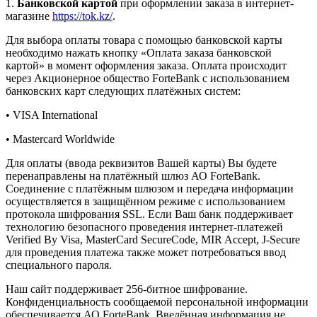
1.
Банковской картой
при оформлении заказа в интернет-
магазине
https://tok.kz/
.
Для выбора оплаты товара с помощью банковской карты
необходимо нажать кнопку «Оплата заказа банковской
картой» в момент оформления заказа. Оплата происходит
через Акционерное общество ForteBank с использованием
банковских карт следующих платёжных систем:
• VISA International
• Mastercard Worldwide
Для оплаты (ввода реквизитов Вашей карты) Вы будете
перенаправлены на платёжный шлюз АО ForteBank.
Соединение с платёжным шлюзом и передача информации
осуществляется в защищённом режиме с использованием
протокола шифрования SSL. Если Ваш банк поддерживает
технологию безопасного проведения интернет-платежей
Verified By Visa, MasterCard SecureCode, MIR Accept, J-Secure
для проведения платежа также может потребоваться ввод
специального пароля.
Наш сайт поддерживает 256-битное шифрование.
Конфиденциальность сообщаемой персональной информации
обеспечивается АО ForteBank. Введённая информация не