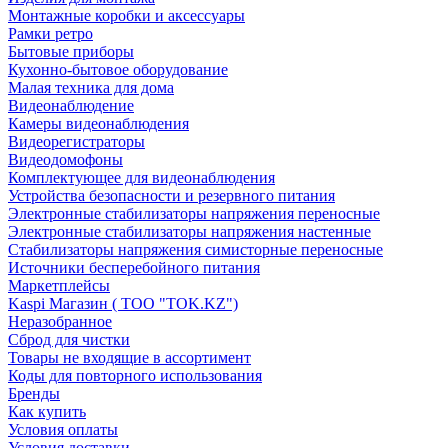
Монтажные коробки и аксессуары
Рамки ретро
Бытовые приборы
Кухонно-бытовое оборудование
Малая техника для дома
Видеонаблюдение
Камеры видеонаблюдения
Видеорегистраторы
Видеодомофоны
Комплектующее для видеонаблюдения
Устройства безопасности и резервного питания
Электронные стабилизаторы напряжения переносные
Электронные стабилизаторы напряжения настенные
Стабилизаторы напряжения симисторные переносные
Источники бесперебойного питания
Маркетплейсы
Kaspi Магазин ( ТОО "TOK.KZ")
Неразобранное
Сброд для чистки
Товары не входящие в ассортимент
Коды для повторного использования
Бренды
Как купить
Условия оплаты
Условия доставки