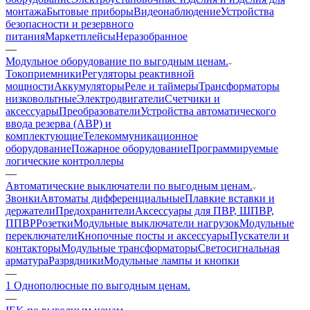
монтажа
Бытовые приборы
Видеонаблюдение
Устройства
безопасности и резервного
питания
Маркетплейсы
Неразобранное
—
Модульное оборудование по выгодным ценам.
Токоприемники
Регуляторы реактивной
мощности
Аккумуляторы
Реле и таймеры
Трансформаторы
низковольтные
Электродвигатели
Счетчики и
аксессуары
Преобразователи
Устройства автоматического
ввода резерва (АВР) и
комплектующие
Телекоммуникационное
оборудование
Пожарное оборудование
Программируемые
логические контроллеры
—
Автоматические выключатели по выгодным ценам.
Звонки
Автоматы дифференциальные
Плавкие вставки и
держатели
Предохранители
Аксессуары для ПВР, ШПВР,
ППВР
Розетки
Модульные выключатели нагрузок
Модульные
переключатели
Кнопочные посты и аксессуары
Пускатели и
контакторы
Модульные трансформаторы
Светосигнальная
арматура
Разрядники
Модульные лампы и кнопки
—
1 Однополюсные по выгодным ценам.
—