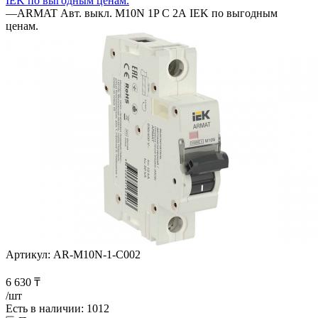
IEK по выгодным ценам.
—
ARMAT Авт. выкл. M10N 1P C 2А IEK по выгодным
ценам.
Артикул:
AR-M10N-1-C002
6 630
₸
/шт
Есть в наличии
: 1012