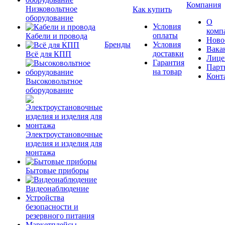
Компания
Низковольтное
Как купить
оборудование
О
Условия
комп
оплаты
Кабели и провода
Ново
Бренды
Условия
Вака
доставки
Всё для КПП
Лице
Гарантия
Парт
на товар
Конт
Высоковольтное
оборудование
Электроустановочные
изделия и изделия для
монтажа
Бытовые приборы
Видеонаблюдение
Устройства
безопасности и
резервного питания
Маркетплейсы