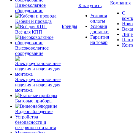
Компания
Низковольтное
Как купить
оборудование
О
Условия
комп
оплаты
Кабели и провода
Ново
Бренды
Условия
Вака
доставки
Всё для КПП
Лице
Гарантия
Парт
на товар
Конт
Высоковольтное
оборудование
Электроустановочные
изделия и изделия для
монтажа
Бытовые приборы
Видеонаблюдение
Устройства
безопасности и
резервного питания
Маркетплейсы