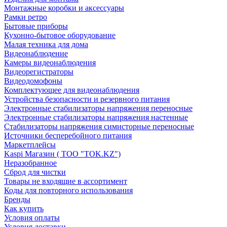
Монтажные коробки и аксессуары
Рамки ретро
Бытовые приборы
Кухонно-бытовое оборудование
Малая техника для дома
Видеонаблюдение
Камеры видеонаблюдения
Видеорегистраторы
Видеодомофоны
Комплектующее для видеонаблюдения
Устройства безопасности и резервного питания
Электронные стабилизаторы напряжения переносные
Электронные стабилизаторы напряжения настенные
Стабилизаторы напряжения симисторные переносные
Источники бесперебойного питания
Маркетплейсы
Kaspi Магазин ( ТОО "TOK.KZ")
Неразобранное
Сброд для чистки
Товары не входящие в ассортимент
Коды для повторного использования
Бренды
Как купить
Условия оплаты
Условия доставки