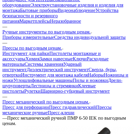
оборудование
Электроустановочные изделия и изделия для
монтажа
Бытовые приборы
Видеонаблюдение
Устройства
безопасности и резервного
питания
Маркетплейсы
Неразобранное
—
Ручные инструменты по выгодным ценам.
Приборы измерительные
Средства индивидуальной защиты
—
Прессы по выгодным ценам.
Инструмент для пайки
Пистолеты монтажные и
аксессуары
Химия
Замки навесные
Ключи
Расходные
материалы
Системы хранения
Ударный
инструмент
Диэлектрический инструмент
Сверла, буры,
отвертки
Инструмент для монтажа кабеля
Наборы
Ножницы и
ножи
Углошлифовальные машины
Пилы и ножовки
Дрели-
шуруповерты
Лестницы и стремянки
Клеевые
пистолеты
Рулетки
Шарнирно-губцевый инструмент
—
Пресс механический по выгодным ценам.
Пресс для перфорации
Пресс гидравлический
Прессы
механические ручные
Пресс-клещи
—
Пресс механический ручной ПМР 6-50 IEK по выгодным
ценам.