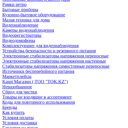
Рамки ретро
Бытовые приборы
Кухонно-бытовое оборудование
Малая техника для дома
Видеонаблюдение
Камеры видеонаблюдения
Видеорегистраторы
Видеодомофоны
Комплектующее для видеонаблюдения
Устройства безопасности и резервного питания
Электронные стабилизаторы напряжения переносные
Электронные стабилизаторы напряжения настенные
Стабилизаторы напряжения симисторные переносные
Источники бесперебойного питания
Маркетплейсы
Kaspi Магазин ( ТОО "TOK.KZ")
Неразобранное
Сброд для чистки
Товары не входящие в ассортимент
Коды для повторного использования
Бренды
Как купить
Условия оплаты
Условия доставки
Гарантия на товар