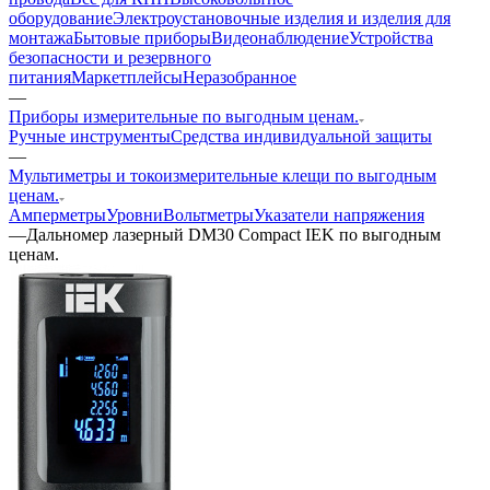
оборудование
Электроустановочные изделия и изделия для
монтажа
Бытовые приборы
Видеонаблюдение
Устройства
безопасности и резервного
питания
Маркетплейсы
Неразобранное
—
Приборы измерительные по выгодным ценам.
Ручные инструменты
Средства индивидуальной защиты
—
Мультиметры и токоизмерительные клещи по выгодным
ценам.
Амперметры
Уровни
Вольтметры
Указатели напряжения
—
Дальномер лазерный DM30 Compact IEK по выгодным
ценам.