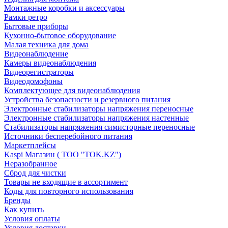
Монтажные коробки и аксессуары
Рамки ретро
Бытовые приборы
Кухонно-бытовое оборудование
Малая техника для дома
Видеонаблюдение
Камеры видеонаблюдения
Видеорегистраторы
Видеодомофоны
Комплектующее для видеонаблюдения
Устройства безопасности и резервного питания
Электронные стабилизаторы напряжения переносные
Электронные стабилизаторы напряжения настенные
Стабилизаторы напряжения симисторные переносные
Источники бесперебойного питания
Маркетплейсы
Kaspi Магазин ( ТОО "TOK.KZ")
Неразобранное
Сброд для чистки
Товары не входящие в ассортимент
Коды для повторного использования
Бренды
Как купить
Условия оплаты
Условия доставки