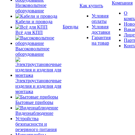
Компания
Низковольтное
Как купить
оборудование
О
Условия
комп
оплаты
Кабели и провода
Ново
Бренды
Условия
Вака
доставки
Всё для КПП
Лице
Гарантия
Парт
на товар
Конт
Высоковольтное
оборудование
Электроустановочные
изделия и изделия для
монтажа
Бытовые приборы
Видеонаблюдение
Устройства
безопасности и
резервного питания
Маркетплейсы