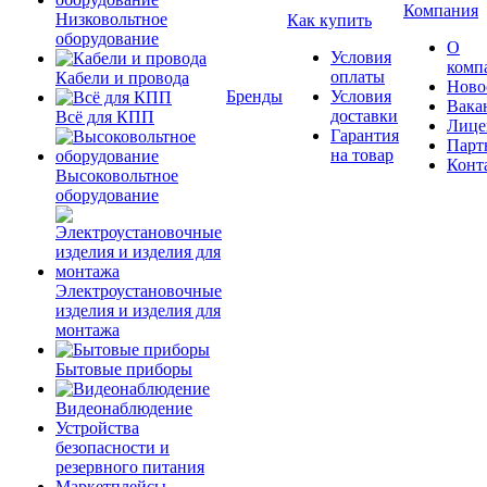
Компания
Низковольтное
Как купить
оборудование
О
Условия
комп
оплаты
Кабели и провода
Ново
Бренды
Условия
Вака
доставки
Всё для КПП
Лице
Гарантия
Парт
на товар
Конт
Высоковольтное
оборудование
Электроустановочные
изделия и изделия для
монтажа
Бытовые приборы
Видеонаблюдение
Устройства
безопасности и
резервного питания
Маркетплейсы