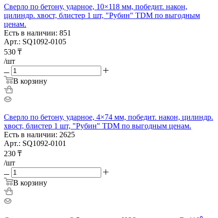
Сверло по бетону, ударное, 10×118 мм, победит. након,
цилиндр. хвост, блистер 1 шт, "Рубин" TDM по выгодным
ценам.
Есть в наличии: 851
Арт.: SQ1092-0105
530
₸
/шт
В корзину
Сверло по бетону, ударное, 4×74 мм, победит. након, цилиндр.
хвост, блистер 1 шт, "Рубин" TDM по выгодным ценам.
Есть в наличии: 2625
Арт.: SQ1092-0101
230
₸
/шт
В корзину