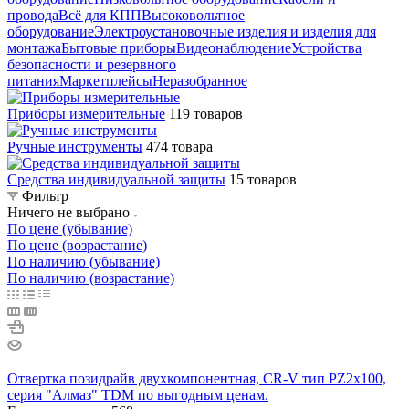
провода
Всё для КПП
Высоковольтное
оборудование
Электроустановочные изделия и изделия для
монтажа
Бытовые приборы
Видеонаблюдение
Устройства
безопасности и резервного
питания
Маркетплейсы
Неразобранное
Приборы измерительные
119 товаров
Ручные инструменты
474 товара
Средства индивидуальной защиты
15 товаров
Фильтр
Ничего не выбрано
По цене (убывание)
По цене (возрастание)
По наличию (убывание)
По наличию (возрастание)
Отвертка позидрайв двухкомпонентная, CR-V тип PZ2x100,
серия "Алмаз" TDM по выгодным ценам.