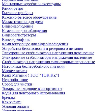
Монтажные коробки и аксессуары
Рамки ретро
Бытовые приборы
Кухонно-бытовое оборудование
Малая техника для дома
Видеонаблюдение
Камеры видеонаблюдения
Видеорегистраторы
Видеодомофоны
Комплектующее для видеонаблюдения
Устройства безопасности и резервного питания
Электронные стабилизаторы напряжения переносные
Электронные стабилизаторы напряжения настенные
Стабилизаторы напряжения симисторные переносные
Источники бесперебойного питания
Маркетплейсы
Kaspi Магазин ( ТОО "TOK.KZ")
Неразобранное
Сброд для чистки
Товары не входящие в ассортимент
Коды для повторного использования
Бренды
Как купить
Условия оплаты
Условия доставки