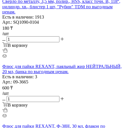
Сверло по металлу, 3,5 мм, полир., HSS, класс точн. В, 118⁰,
цилиндр. хв., блистер 1 шт, "Рубин" TDM по выгодным
ценам.
Есть в наличии: 1913
Арт.: SQ1090-0104
180
₸
/шт
В корзину
Флюс для пайки REXANT, паяльный жир НЕЙТРАЛЬНЫЙ,
20 мл, банка по выгодным ценам.
Есть в наличии: 3
Арт.: 09-3665
600
₸
/шт
В корзину
Флюс для пайки REXANT, Ф-38Н, 30 мл, флакон по