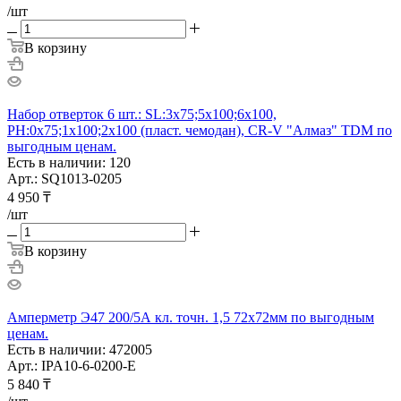
/шт
В корзину
Набор отверток 6 шт.: SL:3x75;5x100;6x100,
PH:0х75;1x100;2x100 (пласт. чемодан), CR-V "Алмаз" TDM по
выгодным ценам.
Есть в наличии: 120
Арт.: SQ1013-0205
4 950
₸
/шт
В корзину
Амперметр Э47 200/5А кл. точн. 1,5 72х72мм по выгодным
ценам.
Есть в наличии: 472005
Арт.: IPA10-6-0200-E
5 840
₸