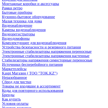
Монтажные коробки и аксессуары
Рамки ретро
Бытовые приборы
Кухонно-бытовое оборудование
Малая техника для дома
Видеонаблюдение
Камеры видеонаблюдения
Видеорегистраторы
Видеодомофоны
Комплектующее для видеонаблюдения
Устройства безопасности и резервного питания
Электронные стабилизаторы напряжения переносные
Электронные стабилизаторы напряжения настенные
Стабилизаторы напряжения симисторные переносные
Источники бесперебойного питания
Маркетплейсы
Kaspi Магазин ( ТОО "TOK.KZ")
Неразобранное
Сброд для чистки
Товары не входящие в ассортимент
Коды для повторного использования
Бренды
Как купить
Условия оплаты
Условия доставки