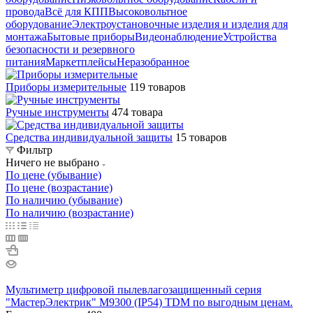
провода
Всё для КПП
Высоковольтное
оборудование
Электроустановочные изделия и изделия для
монтажа
Бытовые приборы
Видеонаблюдение
Устройства
безопасности и резервного
питания
Маркетплейсы
Неразобранное
Приборы измерительные
119 товаров
Ручные инструменты
474 товара
Средства индивидуальной защиты
15 товаров
Фильтр
Ничего не выбрано
По цене (убывание)
По цене (возрастание)
По наличию (убывание)
По наличию (возрастание)
Мультиметр цифровой пылевлагозащищенный серия
"МастерЭлектрик" М9300 (IP54) TDM по выгодным ценам.