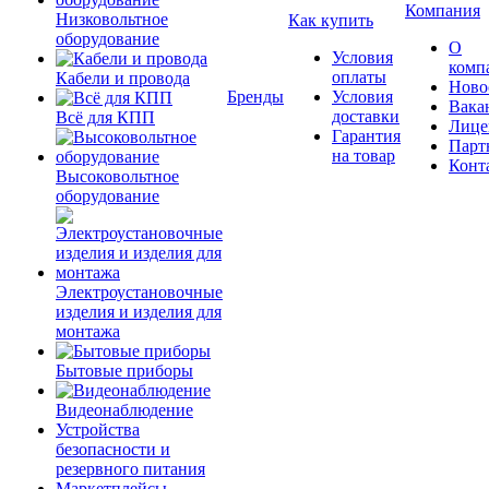
Компания
Низковольтное
Как купить
оборудование
О
Условия
комп
оплаты
Кабели и провода
Ново
Бренды
Условия
Вака
доставки
Всё для КПП
Лице
Гарантия
Парт
на товар
Конт
Высоковольтное
оборудование
Электроустановочные
изделия и изделия для
монтажа
Бытовые приборы
Видеонаблюдение
Устройства
безопасности и
резервного питания
Маркетплейсы