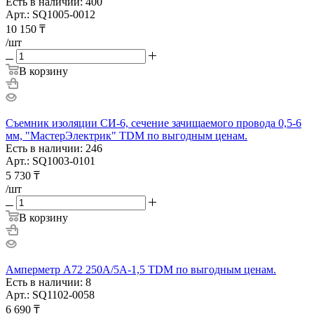
Есть в наличии: 400
Арт.: SQ1005-0012
10 150
₸
/шт
В корзину
Съемник изоляции СИ-6, сечение зачищаемого провода 0,5-6
мм, "МастерЭлектрик" TDM по выгодным ценам.
Есть в наличии: 246
Арт.: SQ1003-0101
5 730
₸
/шт
В корзину
Амперметр А72 250А/5А-1,5 TDM по выгодным ценам.
Есть в наличии: 8
Арт.: SQ1102-0058
6 690
₸