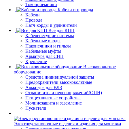
Токоприемники
Кабели и провода
Кабели
Провода
Патч-корды и удлинители
Всё для КПП
Кабеленесущие системы
Кабельные вводы
Наконечники и гильзы
Кабельные муфты
Арматура для СИП
Крепление
Высоковольтное
оборудование
Средства индивидуальной защиты
Предохранители высоковольтные
Арматура для ВЛЗ
Ограничители перенапряжений(ОПН)
Птицезащитные устройства
Молниезащита и заземление
Пускатели
Электроустановочные изделия и изделия для монтажа
Электроустановочные изделия