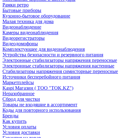
Рамки ретро
Бытовые приборы
Кухонно-бытовое оборудование
Малая техника для дома
Видеонаблюдение
Камеры видеонаблюдения
Видеорегистраторы
Видеодомофоны
Комплектующее для видеонаблюдения
Устройства безопасности и резервного питания
Электронные стабилизаторы напряжения переносные
Электронные стабилизаторы напряжения настенные
Стабилизаторы напряжения симисторные переносные
Источники бесперебойного питания
Маркетплейсы
Kaspi Магазин ( ТОО "TOK.KZ")
Неразобранное
Сброд для чистки
Товары не входящие в ассортимент
Коды для повторного использования
Бренды
Как купить
Условия оплаты
Условия доставки
Гарантия на товар