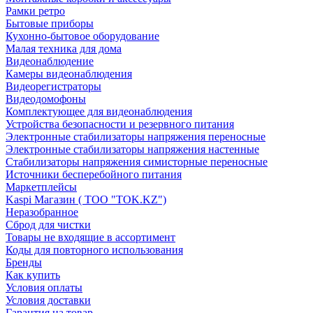
Рамки ретро
Бытовые приборы
Кухонно-бытовое оборудование
Малая техника для дома
Видеонаблюдение
Камеры видеонаблюдения
Видеорегистраторы
Видеодомофоны
Комплектующее для видеонаблюдения
Устройства безопасности и резервного питания
Электронные стабилизаторы напряжения переносные
Электронные стабилизаторы напряжения настенные
Стабилизаторы напряжения симисторные переносные
Источники бесперебойного питания
Маркетплейсы
Kaspi Магазин ( ТОО "TOK.KZ")
Неразобранное
Сброд для чистки
Товары не входящие в ассортимент
Коды для повторного использования
Бренды
Как купить
Условия оплаты
Условия доставки
Гарантия на товар