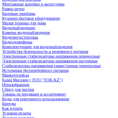
Монтажные коробки и аксессуары
Рамки ретро
Бытовые приборы
Кухонно-бытовое оборудование
Малая техника для дома
Видеонаблюдение
Камеры видеонаблюдения
Видеорегистраторы
Видеодомофоны
Комплектующее для видеонаблюдения
Устройства безопасности и резервного питания
Электронные стабилизаторы напряжения переносные
Электронные стабилизаторы напряжения настенные
Стабилизаторы напряжения симисторные переносные
Источники бесперебойного питания
Маркетплейсы
Kaspi Магазин ( ТОО "TOK.KZ")
Неразобранное
Сброд для чистки
Товары не входящие в ассортимент
Коды для повторного использования
Бренды
Как купить
Условия оплаты
Условия доставки