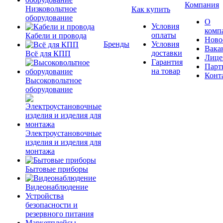
Компания
Низковольтное
Как купить
оборудование
О
Условия
комп
оплаты
Кабели и провода
Ново
Бренды
Условия
Вака
доставки
Всё для КПП
Лице
Гарантия
Парт
на товар
Конт
Высоковольтное
оборудование
Электроустановочные
изделия и изделия для
монтажа
Бытовые приборы
Видеонаблюдение
Устройства
безопасности и
резервного питания
Маркетплейсы