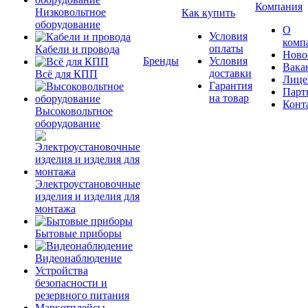
Компания
Низковольтное
Как купить
оборудование
О
Условия
комп
оплаты
Кабели и провода
Ново
Бренды
Условия
Вака
доставки
Всё для КПП
Лице
Гарантия
Парт
на товар
Конт
Высоковольтное
оборудование
Электроустановочные
изделия и изделия для
монтажа
Бытовые приборы
Видеонаблюдение
Устройства
безопасности и
резервного питания
Маркетплейсы