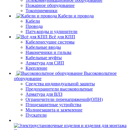
Телекоммуникационное оборудование
Пожарное оборудование
Токоприемники
Кабели и провода
Кабели
Провода
Патч-корды и удлинители
Всё для КПП
Кабеленесущие системы
Кабельные вводы
Наконечники и гильзы
Кабельные муфты
Арматура для СИП
Крепление
Высоковольтное
оборудование
Средства индивидуальной защиты
Предохранители высоковольтные
Арматура для ВЛЗ
Ограничители перенапряжений(ОПН)
Птицезащитные устройства
Молниезащита и заземление
Пускатели