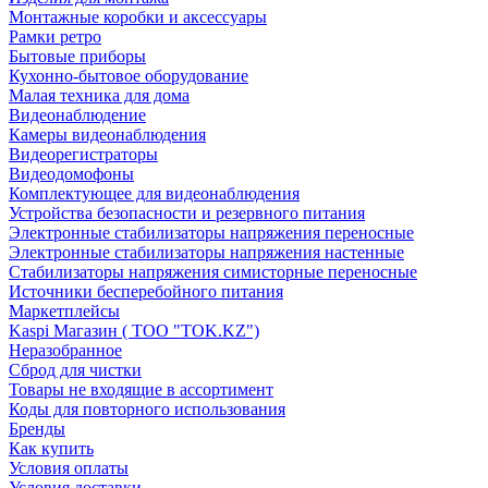
Монтажные коробки и аксессуары
Рамки ретро
Бытовые приборы
Кухонно-бытовое оборудование
Малая техника для дома
Видеонаблюдение
Камеры видеонаблюдения
Видеорегистраторы
Видеодомофоны
Комплектующее для видеонаблюдения
Устройства безопасности и резервного питания
Электронные стабилизаторы напряжения переносные
Электронные стабилизаторы напряжения настенные
Стабилизаторы напряжения симисторные переносные
Источники бесперебойного питания
Маркетплейсы
Kaspi Магазин ( ТОО "TOK.KZ")
Неразобранное
Сброд для чистки
Товары не входящие в ассортимент
Коды для повторного использования
Бренды
Как купить
Условия оплаты
Условия доставки