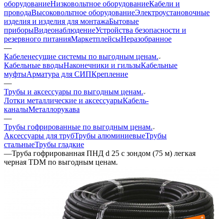
оборудование
Низковольтное оборудование
Кабели и
провода
Высоковольтное оборудование
Электроустановочные
изделия и изделия для монтажа
Бытовые
приборы
Видеонаблюдение
Устройства безопасности и
резервного питания
Маркетплейсы
Неразобранное
—
Кабеленесущие системы по выгодным ценам.
Кабельные вводы
Наконечники и гильзы
Кабельные
муфты
Арматура для СИП
Крепление
—
Трубы и аксессуары по выгодным ценам.
Лотки металлические и аксессуары
Кабель-
каналы
Металлорукава
—
Трубы гофрированные по выгодным ценам.
Аксессуары для труб
Трубы алюминиевые
Трубы
стальные
Трубы гладкие
—
Труба гофрированная ПНД d 25 с зондом (75 м) легкая
черная TDM по выгодным ценам.