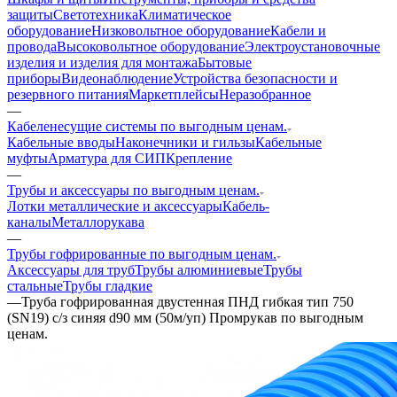
защиты
Светотехника
Климатическое
оборудование
Низковольтное оборудование
Кабели и
провода
Высоковольтное оборудование
Электроустановочные
изделия и изделия для монтажа
Бытовые
приборы
Видеонаблюдение
Устройства безопасности и
резервного питания
Маркетплейсы
Неразобранное
—
Кабеленесущие системы по выгодным ценам.
Кабельные вводы
Наконечники и гильзы
Кабельные
муфты
Арматура для СИП
Крепление
—
Трубы и аксессуары по выгодным ценам.
Лотки металлические и аксессуары
Кабель-
каналы
Металлорукава
—
Трубы гофрированные по выгодным ценам.
Аксессуары для труб
Трубы алюминиевые
Трубы
стальные
Трубы гладкие
—
Труба гофрированная двустенная ПНД гибкая тип 750
(SN19) с/з синяя d90 мм (50м/уп) Промрукав по выгодным
ценам.