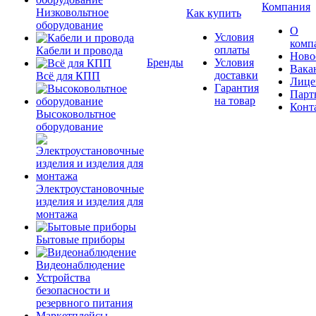
Компания
Низковольтное
Как купить
оборудование
О
Условия
комп
оплаты
Кабели и провода
Ново
Бренды
Условия
Вака
доставки
Всё для КПП
Лице
Гарантия
Парт
на товар
Конт
Высоковольтное
оборудование
Электроустановочные
изделия и изделия для
монтажа
Бытовые приборы
Видеонаблюдение
Устройства
безопасности и
резервного питания
Маркетплейсы