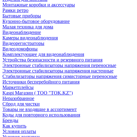
Монтажные коробки и аксессуары
Рамки ретро
Бытовые приборы
Кухонно-бытовое оборудование
Малая техника для дома
Видеонаблюдение
Камеры видеонаблюдения
Видеорегистраторы
Видеодомофоны
Комплектующее для видеонаблюдения
Устройства безопасности и резервного питания
Электронные стабилизаторы напряжения переносные
Электронные стабилизаторы напряжения настенные
Стабилизаторы напряжения симисторные переносные
Источники бесперебойного питания
Маркетплейсы
Kaspi Магазин ( ТОО "TOK.KZ")
Неразобранное
Сброд для чистки
Товары не входящие в ассортимент
Коды для повторного использования
Бренды
Как купить
Условия оплаты
Условия доставки