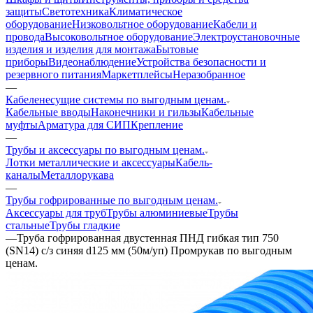
защиты
Светотехника
Климатическое
оборудование
Низковольтное оборудование
Кабели и
провода
Высоковольтное оборудование
Электроустановочные
изделия и изделия для монтажа
Бытовые
приборы
Видеонаблюдение
Устройства безопасности и
резервного питания
Маркетплейсы
Неразобранное
—
Кабеленесущие системы по выгодным ценам.
Кабельные вводы
Наконечники и гильзы
Кабельные
муфты
Арматура для СИП
Крепление
—
Трубы и аксессуары по выгодным ценам.
Лотки металлические и аксессуары
Кабель-
каналы
Металлорукава
—
Трубы гофрированные по выгодным ценам.
Аксессуары для труб
Трубы алюминиевые
Трубы
стальные
Трубы гладкие
—
Труба гофрированная двустенная ПНД гибкая тип 750
(SN14) с/з синяя d125 мм (50м/уп) Промрукав по выгодным
ценам.