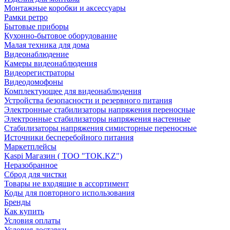
Монтажные коробки и аксессуары
Рамки ретро
Бытовые приборы
Кухонно-бытовое оборудование
Малая техника для дома
Видеонаблюдение
Камеры видеонаблюдения
Видеорегистраторы
Видеодомофоны
Комплектующее для видеонаблюдения
Устройства безопасности и резервного питания
Электронные стабилизаторы напряжения переносные
Электронные стабилизаторы напряжения настенные
Стабилизаторы напряжения симисторные переносные
Источники бесперебойного питания
Маркетплейсы
Kaspi Магазин ( ТОО "TOK.KZ")
Неразобранное
Сброд для чистки
Товары не входящие в ассортимент
Коды для повторного использования
Бренды
Как купить
Условия оплаты
Условия доставки