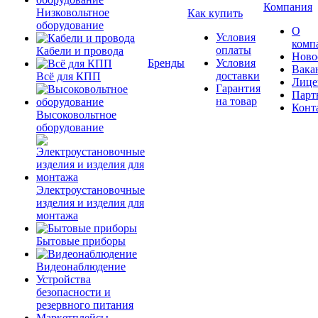
Компания
Низковольтное
Как купить
оборудование
О
Условия
комп
оплаты
Кабели и провода
Ново
Бренды
Условия
Вака
доставки
Всё для КПП
Лице
Гарантия
Парт
на товар
Конт
Высоковольтное
оборудование
Электроустановочные
изделия и изделия для
монтажа
Бытовые приборы
Видеонаблюдение
Устройства
безопасности и
резервного питания
Маркетплейсы