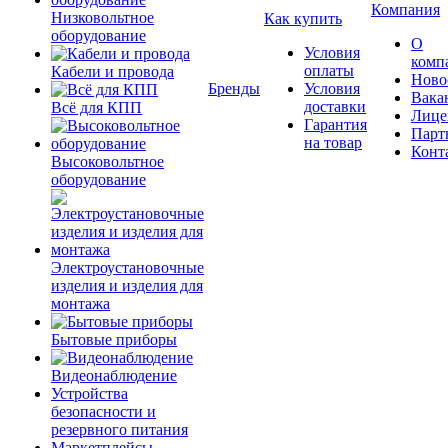
Компания
Низковольтное
Как купить
оборудование
О
Условия
комп
оплаты
Кабели и провода
Ново
Бренды
Условия
Вака
доставки
Всё для КПП
Лице
Гарантия
Парт
на товар
Конт
Высоковольтное
оборудование
Электроустановочные
изделия и изделия для
монтажа
Бытовые приборы
Видеонаблюдение
Устройства
безопасности и
резервного питания
Маркетплейсы