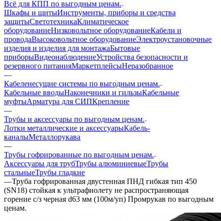
Всё для КПП по выгодным ценам.
Шкафы и щиты
Инструменты, приборы и средства
защиты
Светотехника
Климатическое
оборудование
Низковольтное оборудование
Кабели и
провода
Высоковольтное оборудование
Электроустановочные
изделия и изделия для монтажа
Бытовые
приборы
Видеонаблюдение
Устройства безопасности и
резервного питания
Маркетплейсы
Неразобранное
—
Кабеленесущие системы по выгодным ценам.
Кабельные вводы
Наконечники и гильзы
Кабельные
муфты
Арматура для СИП
Крепление
—
Трубы и аксессуары по выгодным ценам.
Лотки металлические и аксессуары
Кабель-
каналы
Металлорукава
—
Трубы гофрированные по выгодным ценам.
Аксессуары для труб
Трубы алюминиевые
Трубы
стальные
Трубы гладкие
—
Труба гофрированная двустенная ПНД гибкая тип 450
(SN18) стойкая к ультрафиолету не распространяющая
горение с/з черная d63 мм (100м/уп) Промрукав по выгодным
ценам.