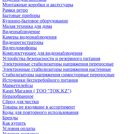
Монтажные коробки и аксессуары
Рамки ретро
Бытовые приборы
Кухонно-бытовое оборудование
Малая техника для дома
Видеонаблюдение
Камеры видеонаблюдения
Видеорегистраторы
Видеодомофоны
Комплектующее для видеонаблюдения
Устройства безопасности и резервного питания
Электронные стабилизаторы напряжения переносные
Электронные стабилизаторы напряжения настенные
Стабилизаторы напряжения симисторные переносные
Источники бесперебойного питания
Маркетплейсы
Kaspi Магазин ( ТОО "TOK.KZ")
Неразобранное
Сброд для чистки
Товары не входящие в ассортимент
Коды для повторного использования
Бренды
Как купить
Условия оплаты
Условия доставки