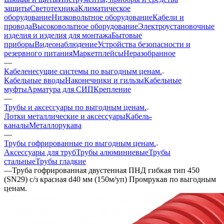
защиты
Светотехника
Климатическое
оборудование
Низковольтное оборудование
Кабели и
провода
Высоковольтное оборудование
Электроустановочные
изделия и изделия для монтажа
Бытовые
приборы
Видеонаблюдение
Устройства безопасности и
резервного питания
Маркетплейсы
Неразобранное
—
Кабеленесущие системы по выгодным ценам.
Кабельные вводы
Наконечники и гильзы
Кабельные
муфты
Арматура для СИП
Крепление
—
Трубы и аксессуары по выгодным ценам.
Лотки металлические и аксессуары
Кабель-
каналы
Металлорукава
—
Трубы гофрированные по выгодным ценам.
Аксессуары для труб
Трубы алюминиевые
Трубы
стальные
Трубы гладкие
—
Труба гофрированная двустенная ПНД гибкая тип 450
(SN29) с/з красная d40 мм (150м/уп) Промрукав по выгодным
ценам.