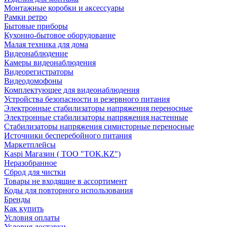
Монтажные коробки и аксессуары
Рамки ретро
Бытовые приборы
Кухонно-бытовое оборудование
Малая техника для дома
Видеонаблюдение
Камеры видеонаблюдения
Видеорегистраторы
Видеодомофоны
Комплектующее для видеонаблюдения
Устройства безопасности и резервного питания
Электронные стабилизаторы напряжения переносные
Электронные стабилизаторы напряжения настенные
Стабилизаторы напряжения симисторные переносные
Источники бесперебойного питания
Маркетплейсы
Kaspi Магазин ( ТОО "TOK.KZ")
Неразобранное
Сброд для чистки
Товары не входящие в ассортимент
Коды для повторного использования
Бренды
Как купить
Условия оплаты
Условия доставки