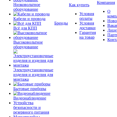
Компания
Низковольтное
Как купить
оборудование
О
Условия
комп
оплаты
Кабели и провода
Ново
Бренды
Условия
Вака
доставки
Всё для КПП
Лице
Гарантия
Парт
на товар
Конт
Высоковольтное
оборудование
Электроустановочные
изделия и изделия для
монтажа
Бытовые приборы
Видеонаблюдение
Устройства
безопасности и
резервного питания
Маркетплейсы