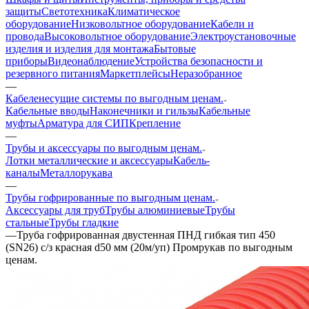
защиты
Светотехника
Климатическое
оборудование
Низковольтное оборудование
Кабели и
провода
Высоковольтное оборудование
Электроустановочные
изделия и изделия для монтажа
Бытовые
приборы
Видеонаблюдение
Устройства безопасности и
резервного питания
Маркетплейсы
Неразобранное
—
Кабеленесущие системы по выгодным ценам.
Кабельные вводы
Наконечники и гильзы
Кабельные
муфты
Арматура для СИП
Крепление
—
Трубы и аксессуары по выгодным ценам.
Лотки металлические и аксессуары
Кабель-
каналы
Металлорукава
—
Трубы гофрированные по выгодным ценам.
Аксессуары для труб
Трубы алюминиевые
Трубы
стальные
Трубы гладкие
—
Труба гофрированная двустенная ПНД гибкая тип 450
(SN26) с/з красная d50 мм (20м/уп) Промрукав по выгодным
ценам.