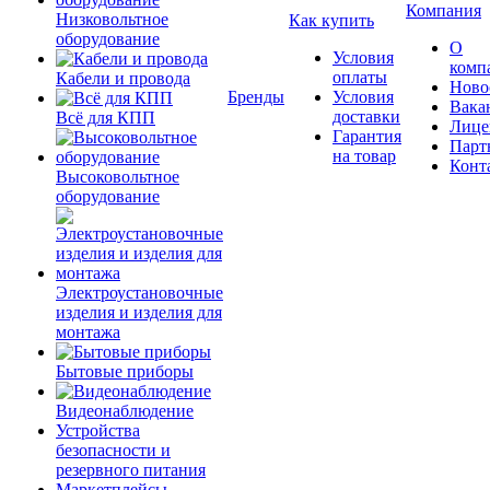
Компания
Низковольтное
Как купить
оборудование
О
Условия
комп
оплаты
Кабели и провода
Ново
Бренды
Условия
Вака
доставки
Всё для КПП
Лице
Гарантия
Парт
на товар
Конт
Высоковольтное
оборудование
Электроустановочные
изделия и изделия для
монтажа
Бытовые приборы
Видеонаблюдение
Устройства
безопасности и
резервного питания
Маркетплейсы