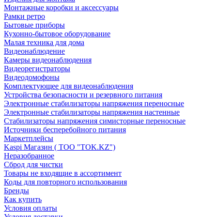
Монтажные коробки и аксессуары
Рамки ретро
Бытовые приборы
Кухонно-бытовое оборудование
Малая техника для дома
Видеонаблюдение
Камеры видеонаблюдения
Видеорегистраторы
Видеодомофоны
Комплектующее для видеонаблюдения
Устройства безопасности и резервного питания
Электронные стабилизаторы напряжения переносные
Электронные стабилизаторы напряжения настенные
Стабилизаторы напряжения симисторные переносные
Источники бесперебойного питания
Маркетплейсы
Kaspi Магазин ( ТОО "TOK.KZ")
Неразобранное
Сброд для чистки
Товары не входящие в ассортимент
Коды для повторного использования
Бренды
Как купить
Условия оплаты
Условия доставки