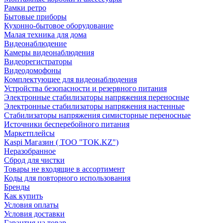
Рамки ретро
Бытовые приборы
Кухонно-бытовое оборудование
Малая техника для дома
Видеонаблюдение
Камеры видеонаблюдения
Видеорегистраторы
Видеодомофоны
Комплектующее для видеонаблюдения
Устройства безопасности и резервного питания
Электронные стабилизаторы напряжения переносные
Электронные стабилизаторы напряжения настенные
Стабилизаторы напряжения симисторные переносные
Источники бесперебойного питания
Маркетплейсы
Kaspi Магазин ( ТОО "TOK.KZ")
Неразобранное
Сброд для чистки
Товары не входящие в ассортимент
Коды для повторного использования
Бренды
Как купить
Условия оплаты
Условия доставки
Гарантия на товар