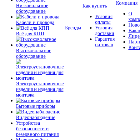
Компания
Низковольтное
Как купить
оборудование
О
Условия
комп
оплаты
Кабели и провода
Ново
Бренды
Условия
Вака
доставки
Всё для КПП
Лице
Гарантия
Парт
на товар
Конт
Высоковольтное
оборудование
Электроустановочные
изделия и изделия для
монтажа
Бытовые приборы
Видеонаблюдение
Устройства
безопасности и
резервного питания
Маркетплейсы