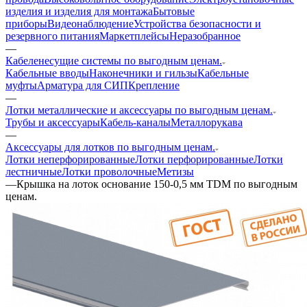
изделия и изделия для монтажа
Бытовые
приборы
Видеонаблюдение
Устройства безопасности и
резервного питания
Маркетплейсы
Неразобранное
—
Кабеленесущие системы по выгодным ценам.
Кабельные вводы
Наконечники и гильзы
Кабельные
муфты
Арматура для СИП
Крепление
—
Лотки металлические и аксессуары по выгодным ценам.
Трубы и аксессуары
Кабель-каналы
Металлорукава
—
Аксессуары для лотков по выгодным ценам.
Лотки неперфорированные
Лотки перфорированные
Лотки
лестничные
Лотки проволочные
Метизы
—
Крышка на лоток основание 150-0,5 мм TDM по выгодным
ценам.