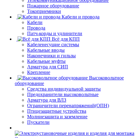
Телекоммуникационное оборудование
Пожарное оборудование
Токоприемники
Кабели и провода
Кабели
Провода
Патч-корды и удлинители
Всё для КПП
Кабеленесущие системы
Кабельные вводы
Наконечники и гильзы
Кабельные муфты
Арматура для СИП
Крепление
Высоковольтное
оборудование
Средства индивидуальной защиты
Предохранители высоковольтные
Арматура для ВЛЗ
Ограничители перенапряжений(ОПН)
Птицезащитные устройства
Молниезащита и заземление
Пускатели