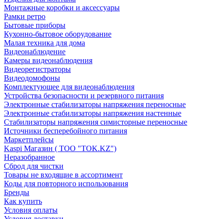
Монтажные коробки и аксессуары
Рамки ретро
Бытовые приборы
Кухонно-бытовое оборудование
Малая техника для дома
Видеонаблюдение
Камеры видеонаблюдения
Видеорегистраторы
Видеодомофоны
Комплектующее для видеонаблюдения
Устройства безопасности и резервного питания
Электронные стабилизаторы напряжения переносные
Электронные стабилизаторы напряжения настенные
Стабилизаторы напряжения симисторные переносные
Источники бесперебойного питания
Маркетплейсы
Kaspi Магазин ( ТОО "TOK.KZ")
Неразобранное
Сброд для чистки
Товары не входящие в ассортимент
Коды для повторного использования
Бренды
Как купить
Условия оплаты
Условия доставки