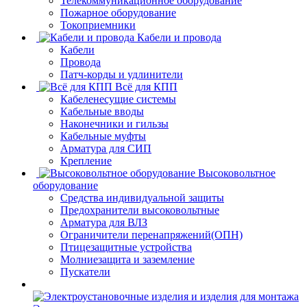
Телекоммуникационное оборудование
Пожарное оборудование
Токоприемники
Кабели и провода
Кабели
Провода
Патч-корды и удлинители
Всё для КПП
Кабеленесущие системы
Кабельные вводы
Наконечники и гильзы
Кабельные муфты
Арматура для СИП
Крепление
Высоковольтное
оборудование
Средства индивидуальной защиты
Предохранители высоковольтные
Арматура для ВЛЗ
Ограничители перенапряжений(ОПН)
Птицезащитные устройства
Молниезащита и заземление
Пускатели