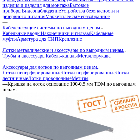
изделия и изделия для монтажа
Бытовые
приборы
Видеонаблюдение
Устройства безопасности и
резервного питания
Маркетплейсы
Неразобранное
—
Кабеленесущие системы по выгодным ценам.
Кабельные вводы
Наконечники и гильзы
Кабельные
муфты
Арматура для СИП
Крепление
—
Лотки металлические и аксессуары по выгодным ценам.
Трубы и аксессуары
Кабель-каналы
Металлорукава
—
Аксессуары для лотков по выгодным ценам.
Лотки неперфорированные
Лотки перфорированные
Лотки
лестничные
Лотки проволочные
Метизы
—
Крышка на лоток основание 100-0,5 мм TDM по выгодным
ценам.