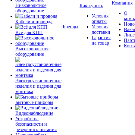
Компания
Низковольтное
Как купить
оборудование
О
Условия
комп
оплаты
Кабели и провода
Ново
Бренды
Условия
Вака
доставки
Всё для КПП
Лице
Гарантия
Парт
на товар
Конт
Высоковольтное
оборудование
Электроустановочные
изделия и изделия для
монтажа
Бытовые приборы
Видеонаблюдение
Устройства
безопасности и
резервного питания
Маркетплейсы