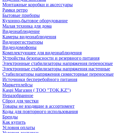
Монтажные коробки и аксессуары
Рамки ретро
Бытовые приборы
Кухонно-бытовое оборудование
Малая техника для дома
Видеонаблюдение
Камеры видеонаблюдения
Видеорегистраторы
Видеодомофоны
Комплектующее для видеонаблюдения
Устройства безопасности и резервного питания
Электронные стабилизаторы напряжения переносные
Электронные стабилизаторы напряжения настенные
Стабилизаторы напряжения симисторные переносные
Источники бесперебойного питания
Маркетплейсы
Kaspi Магазин ( ТОО "TOK.KZ")
Неразобранное
Сброд для чистки
Товары не входящие в ассортимент
Коды для повторного использования
Бренды
Как купить
Условия оплаты
Условия доставки