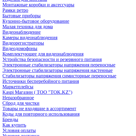
Монтажные коробки и аксессуары
Рамки ретро
Бытовые приборы
Кухонно-бытовое оборудование
Малая техника для дома
Видеонаблюдение
Камеры видеонаблюдения
Видеорегистраторы
Видеодомофоны
Комплектующее для видеонаблюдения
Устройства безопасности и резервного питания
Электронные стабилизаторы напряжения переносные
Электронные стабилизаторы напряжения настенные
Стабилизаторы напряжения симисторные переносные
Источники бесперебойного питания
Маркетплейсы
Kaspi Магазин ( ТОО "TOK.KZ")
Неразобранное
Сброд для чистки
Товары не входящие в ассортимент
Коды для повторного использования
Бренды
Как купить
Условия оплаты
Условия доставки