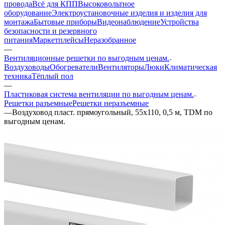
провода
Всё для КПП
Высоковольтное
оборудование
Электроустановочные изделия и изделия для
монтажа
Бытовые приборы
Видеонаблюдение
Устройства
безопасности и резервного
питания
Маркетплейсы
Неразобранное
—
Вентиляционные решетки по выгодным ценам.
Воздуховоды
Обогреватели
Вентиляторы
Люки
Климатическая
техника
Тёплый пол
—
Пластиковая система вентиляции по выгодным ценам.
Решетки разъемные
Решетки неразъемные
—
Воздуховод пласт. прямоугольный, 55х110, 0,5 м, TDM по
выгодным ценам.