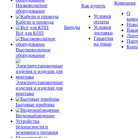
Компания
Низковольтное
Как купить
оборудование
О
Условия
комп
оплаты
Кабели и провода
Ново
Бренды
Условия
Вака
доставки
Всё для КПП
Лице
Гарантия
Парт
на товар
Конт
Высоковольтное
оборудование
Электроустановочные
изделия и изделия для
монтажа
Бытовые приборы
Видеонаблюдение
Устройства
безопасности и
резервного питания
Маркетплейсы